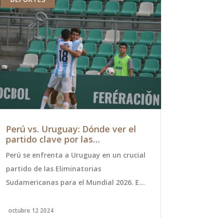
Perú vs. Uruguay: Dónde ver el
Fallecimi
partido clave por las
Actor de l
Eliminatorias al Mundial 2026
'The Warr
Perú se enfrenta a Uruguay en un crucial
El reconoci
partido de las Eliminatorias
por su papel
Sudamericanas para el Mundial 2026. El
Warriors' de
duelo tendrá lugar el 11 de octubre de
años. Harris
2024 en el Estadio Nacional de Perú a las
clave en es
octubre 12 2024
octubre 30 20