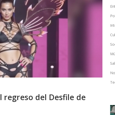
En
Po
In
Cu
So
Mú
Sa
No
Te
l regreso del Desfile de
DEPORTES