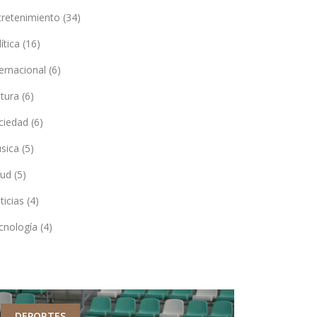
tretenimiento
(34)
lítica
(16)
ternacional
(6)
ltura
(6)
ciedad
(6)
sica
(5)
lud
(5)
ticias
(4)
cnología
(4)
DEPORTES
CULTURA