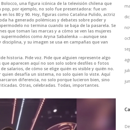
a Bolocco
,
una figura icónica de la televisión chilena que
ma
a pop
, por ejemplo, no solo fue presentadora: fue un
 en los 80 y 90. Hoy, figuras como
Catalina Pulido
,
actriz
di
 moda ha generado polémicas y debates sobre poder y
upermodelo no termina cuando se baja de la pasarela. Se
no
siones que toman las marcas y a cómo se ven las mujeres
undo, supermodelos como Aryna Sabalenka —aunque sea
oc
y disciplina, y su imagen se usa en campañas que van
se
ide historia. Pide voz. Pide que alguien represente algo
ag
s que aparecen aquí no son solo sobre desfiles o fotos
e salarios, de cómo se elige quién es visible y quién no.
ju
uien desafía un sistema, no solo quien lo viste. Aquí
arcaron diferencia, no solo porque lucieron bien, sino
ju
riticadas. Otras, celebradas. Todas, importantes.
Ca
De