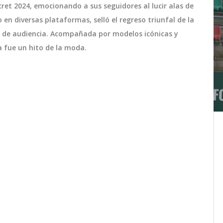
ecret 2024, emocionando a sus seguidores al lucir alas de
 en diversas plataformas, selló el regreso triunfal de la
o de audiencia. Acompañada por modelos icónicas y
a fue un hito de la moda.
te en
El futuro de Thiago Alcántara:
ara
La decisión final después de una
intensa semana de reflexión
Thiago Alcántara, reconocido por sus
só de
éxitos en Barcelona, Bayern Múnich y
ada de
Liverpool, ha dedicado una semana a
rar a
sopesar su futuro tras finalizar su
s de
contrato actual. Los aficionados y clubes
julio 8 2024