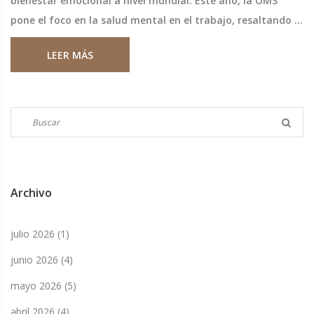
bienestar emocional a nivel mundial. Este año, la OMS
pone el foco en la salud mental en el trabajo, resaltando la
necesidad de crear ambientes laborales que fomenten el
LEER MÁS
bienestar emocional. Subraya la importancia de políticas
que reduzcan el estrés y promuevan el diálogo abierto
sobre salud mental.
Archivo
julio 2026
(1)
junio 2026
(4)
mayo 2026
(5)
abril 2026
(4)