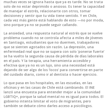
muchas veces se ignora hasta que ya es tarde.
No se trata
solo de no estar deprimido o ansioso. Es tener la capacidad
de manejar el estrés, relacionarte con otros, tomar
decisiones y sentir que tu vida tiene sentido. Y en Chile,
cada vez más gente está hablando de esto —no por moda,
sino porque ya no se puede seguir callando.
La
ansiedad
,
una respuesta natural al estrés que se vuelve
problema cuando no se controla
afecta a miles de jóvenes
en Santiago, estudiantes que no duermen, trabajadores
que se sienten agotados sin razón. La
depresión
,
una
enfermedad real que no se supera con solo ‘ponerse fuerte’
se ha vuelto la segunda causa de pérdida de días laborales
en el país. Y la
terapia
,
una herramienta accesible y
efectiva que ya no es un lujo, sino una necesidad
está
dejando de ser algo de los ‘locos’ para convertirse en parte
del cuidado diario, como ir al dentista o hacer ejercicio.
Lo que pasa en los hospitales, en las escuelas, en las
oficinas y en las casas de Chile está cambiando. El INE
lanzó una encuesta para entender mejor a la comunidad
LGBTIQ+, porque la salud mental no es igual para todos. El
gobierno intenta limitar el voto de migrantes, pero
también se debate cómo darles acceso a psicólogos.