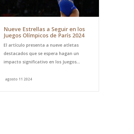
Nueve Estrellas a Seguir en los
Princesa 
Juegos Olímpicos de París 2024
incómodo
Premios 
El artículo presenta a nueve atletas
La cantante 
destacados que se espera hagan un
un momento
impacto significativo en los Juegos
Premios Mus
Olímpicos de París 2024. Estos
Fran Jorque
deportistas, provenientes de diversas
equivocado 
agosto 11 2024
diciembre 7 2
disciplinas, han demostrado un talento
alfombra roj
excepcional y son fuertes contendientes
incómodo, l
para ganar medallas en sus respectivos
de manera e
eventos.
entrevista. 
importancia
de los perio