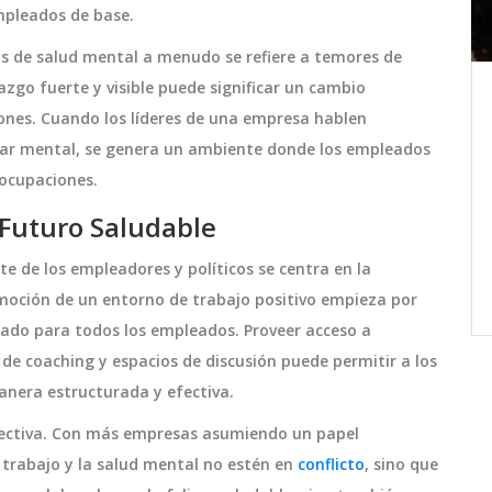
mpleados de base.
as de salud mental a menudo se refiere a temores de
azgo fuerte y visible puede significar un cambio
istán
Corinna Schumacher Defiende
iones. Cuando los líderes de una empresa hablen
pur
Fervorosamente a su Hijo
tar mental, se genera un ambiente donde los empleados
Frente al Director del Equipo
en
Corinna Schumacher, esposa del
Williams
ocupaciones.
s y
legendario piloto de Fórmula 1 Michael
 Futuro Saludable
ca de
Schumacher, protagonizó una acalorada
a su
confrontación con James Vowles,
 de los empleadores y políticos se centra en la
director del equipo Williams. La disputa
septiembre 6 2024
moción de un entorno de trabajo positivo empieza por
se originó por comentarios hechos por
ado para todos los empleados. Proveer acceso a
Vowles sobre Mick Schumacher, hijo de
 de coaching y espacios de discusión puede permitir a los
Corinna y ex piloto de Fórmula 1. La
nera estructurada y efectiva.
reacción de Corinna destaca la intensa
olectiva. Con más empresas asumiendo un papel
dinámica emocional y profesional en la
l trabajo y la salud mental no estén en
conflicto
, sino que
Fórmula 1.