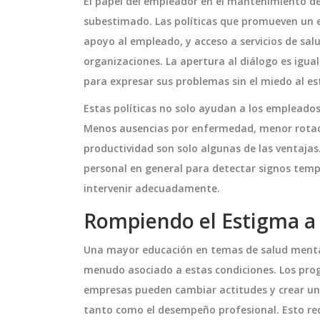
El papel del empleador en el mantenimiento d
subestimado. Las políticas que promueven un eq
apoyo al empleado, y acceso a servicios de sal
organizaciones. La apertura al diálogo es igua
para expresar sus problemas sin el miedo al es
Estas políticas no solo ayudan a los empleados
Menos ausencias por enfermedad, menor rotaci
productividad son solo algunas de las ventajas
personal en general para detectar signos tem
intervenir adecuadamente.
O
DEPORTES
Rompiendo el Estigma a 
Una mayor educación en temas de salud menta
menudo asociado a estas condiciones. Los pro
empresas pueden cambiar actitudes y crear una
tanto como el desempeño profesional. Esto req