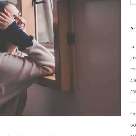
Ar
ju
ju
ma
ab
ma
di
no
oc