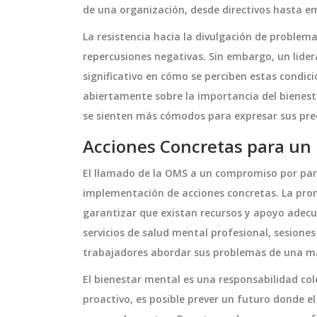
de una organización, desde directivos hasta e
La resistencia hacia la divulgación de problem
repercusiones negativas. Sin embargo, un lider
la sobre la
Uruguay vence 2-1 a Uzbek
significativo en cómo se perciben estas condic
ad que afecta a
en amistoso en Kuala Lum
abiertamente sobre la importancia del bienes
o afecta a su
ileno Jaime Vadell ha
Uruguay venció 2-1 a Uzbekistán 
se sienten más cómodos para expresar sus pre
emente en el
Kuala Lumpur, con goles de Torre
Acciones Concretas para un
' la dura realidad
Sanabria. El triunfo afina la tácti
ue padece su esposa.
Bielsa y prepara a Uzbekistán par
El llamado de la OMS a un compromiso por parte
ifícil situación
debut mundialista.
octubre 13 2025
implementación de acciones concretas. La pro
to emocional que
garantizar que existan recursos y apoyo adecu
 se revelaron
servicios de salud mental profesional, sesiones
 de la enfermedad, su
trabajadores abordar sus problemas de una ma
ncienciar y apoyar a
El bienestar mental es una responsabilidad c
por experiencias
proactivo, es posible prever un futuro donde e