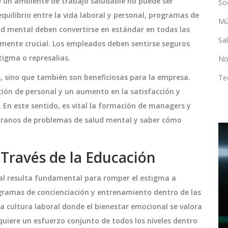
e un ambiente de trabajo saludable no puede ser
So
uilibrio entre la vida laboral y personal, programas de
Mú
ud mental deben convertirse en estándar en todas las
Sa
lmente crucial. Los empleados deben sentirse seguros
tigma o represalias.
No
, sino que también son beneficiosas para la empresa.
Te
ón de personal y un aumento en la satisfacción y
. En este sentido, es vital la formación de managers y
pranos de problemas de salud mental y saber cómo
DEPORTES
Través de la Educación
l resulta fundamental para romper el estigma a
gramas de concienciación y entrenamiento dentro de las
 cultura laboral donde el bienestar emocional se valora
uiere un esfuerzo conjunto de todos los niveles dentro