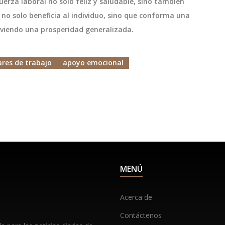
erza laboral no solo feliz y saludable, sino también
no solo beneficia al individuo, sino que conforma una
viendo una prosperidad generalizada.
ares de trabajo
apoyo emocional
MENÚ
Acerca de
Contáctenos