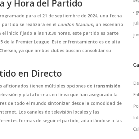
a y Hora del Partido
se
ag
rogramado para el 21 de septiembre de 2024, una fecha
ju
 partido se realizará en el
London Stadium
, un escenario
el inicio fijado a las 13:30 horas, este partido es parte
ju
5 de la Premier League. Este enfrentamiento es de alta
helsea, ya que ambos clubes buscan consolidar su
Ca
tido en Directo
De
os aficionados tienen múltiples opciones de
transmisión
televisión y plataformas en línea que han asegurado la
En
dores de todo el mundo sintonizar desde la comodidad de
Po
ternet. Los canales de televisión locales y las
In
ferentes formas de seguir el partido, adaptándose a las
Cu