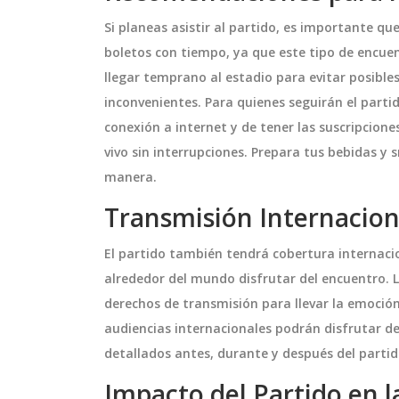
Si planeas asistir al partido, es importante q
boletos con tiempo, ya que este tipo de encu
llegar temprano al estadio para evitar posible
autivadoras
Vélez y Argentinos empata
inconvenientes. Para quienes seguirán el part
es y William
un dramático final de parti
n Rumores de
conexión a internet y de tener las suscripcione
sante de Miss Chile
Vélez estuvo a punto de ganar un 
vivo sin interrupciones. Prepara tus bebidas y 
tro de la atención
partido contra Argentinos Juniors
manera.
ambios coquetos en
un gol de Meza en el último minu
illiam Levy. A pesar
igualó el marcador 1-1. Este resu
Transmisión Internacion
e un posible
impidió a Vélez aumentar su vent
noviembre 2 2024
El partido también tendrá cobertura internaci
minimizado la
sobre Huracán y mejorar su posic
alrededor del mundo disfrutar del encuentro. 
a centrada en su
la liga. El gol de Lagos a los 44 m
derechos de transmisión para llevar la emoción
s Universo. La
del segundo tiempo había ilusion
audiencias internacionales podrán disfrutar de
ado gran atención en
equipo, pero el empate dejó un s
detallados antes, durante y después del partid
riosidad sobre su
amargo.
Impacto del Partido en 