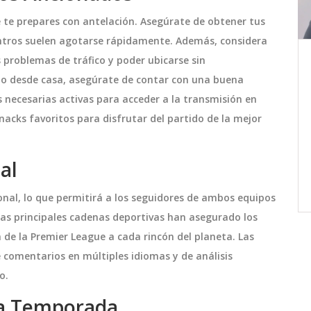
ue te prepares con antelación. Asegúrate de obtener tus
entros suelen agotarse rápidamente. Además, considera
s problemas de tráfico y poder ubicarse sin
n en
Quevedo Regresa a los
ido desde casa, asegúrate de contar con una buena
do
Escenarios con una
Transformación Física Viral e
s necesarias activas para acceder a la transmisión en
crucial
El rapero español Quevedo vuelve a los
Impactante
snacks favoritos para disfrutar del partido de la mejor
, pero
escenarios después de una breve
to
ausencia, sorprendiendo a todos con
ltado
una impresionante transformación
al
aja
física. A sus 22 años, Pedro Luis
junio 30 2024
onal, lo que permitirá a los seguidores de ambos equipos
ión en
Domínguez Quevedo ha perdido una
Las principales cadenas deportivas han asegurado los
inutos
cantidad significativa de peso y luce un
 de la Premier League a cada rincón del planeta. Las
ado al
nuevo peinado, generando admiración y
 comentarios en múltiples idiomas y de análisis
abor
sorpresa en las redes sociales. Su
o.
notable cambio es fruto de una estricta
dieta y régimen de ejercicios que ha
la Temporada