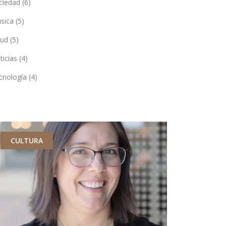
ciedad
(6)
sica
(5)
lud
(5)
ticias
(4)
cnología
(4)
CULTURA
MODA Y ES