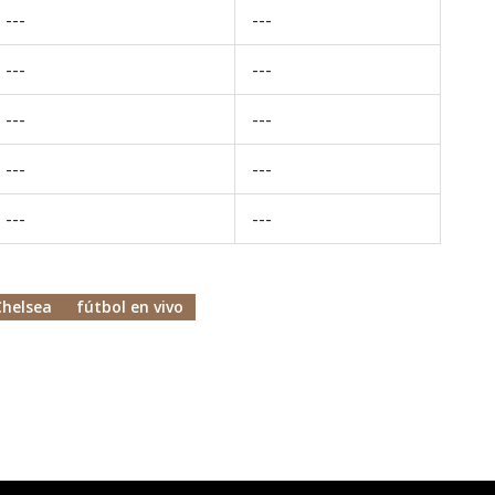
---
---
---
---
---
---
---
---
---
---
Chelsea
fútbol en vivo