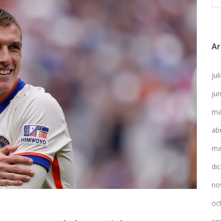
Ar
ju
ju
ma
ab
ma
di
no
oc