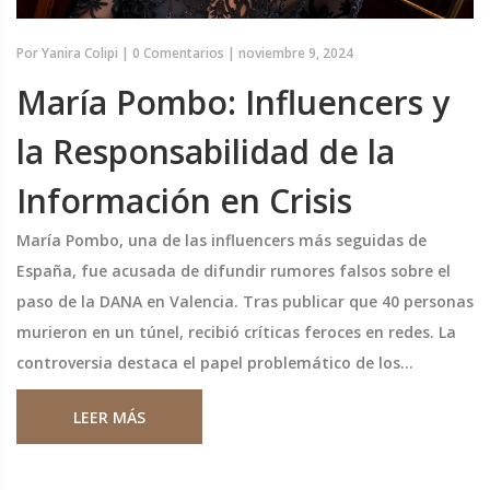
Por
Yanira Colipi
|
0 Comentarios
|
noviembre 9, 2024
María Pombo: Influencers y
la Responsabilidad de la
Información en Crisis
María Pombo, una de las influencers más seguidas de
España, fue acusada de difundir rumores falsos sobre el
paso de la DANA en Valencia. Tras publicar que 40 personas
murieron en un túnel, recibió críticas feroces en redes. La
controversia destaca el papel problemático de los
influencers en situaciones de crisis, y la necesidad de una
LEER MÁS
comunicación responsable.