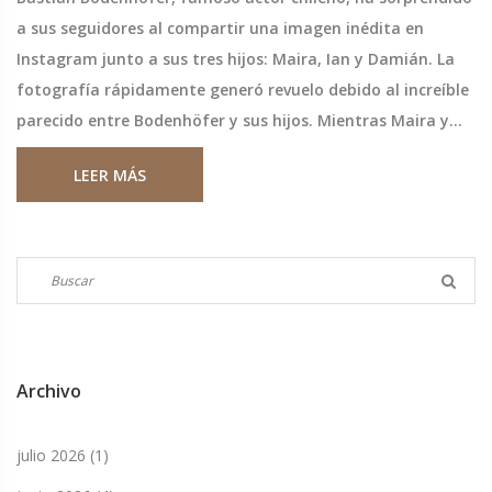
a sus seguidores al compartir una imagen inédita en
Instagram junto a sus tres hijos: Maira, Ian y Damián. La
fotografía rápidamente generó revuelo debido al increíble
parecido entre Bodenhöfer y sus hijos. Mientras Maira y
Damián han seguido los pasos de sus padres en el mundo
LEER MÁS
de la actuación, Ian es fruto de su relación con Aline
Kuppenheim.
Archivo
julio 2026
(1)