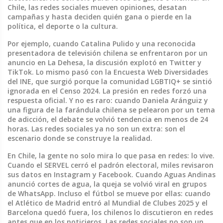
Chile, las redes sociales mueven opiniones, desatan
campañas y hasta deciden quién gana o pierde en la
política, el deporte o la cultura.
Por ejemplo, cuando
Catalina Pulido
y
una reconocida
presentadora de televisión chilena
se enfrentaron por un
anuncio en La Dehesa, la discusión explotó en Twitter y
TikTok. Lo mismo pasó con la
Encuesta Web Diversidades
del INE
, que surgió porque la comunidad LGBTIQ+ se sintió
ignorada en el Censo 2024. La presión en redes forzó una
respuesta oficial. Y no es raro: cuando
Daniela Aránguiz
y
una figura de la farándula chilena
se pelearon por un tema
de adicción, el debate se volvió tendencia en menos de 24
horas. Las redes sociales ya no son un extra: son el
escenario donde se construye la realidad.
En Chile, la gente no solo mira lo que pasa en redes: lo vive.
Cuando el SERVEL cerró el padrón electoral, miles revisaron
sus datos en Instagram y Facebook. Cuando Aguas Andinas
anunció cortes de agua, la queja se volvió viral en grupos
de WhatsApp. Incluso el fútbol se mueve por ellas: cuando
el Atlético de Madrid entró al Mundial de Clubes 2025 y el
Barcelona quedó fuera, los chilenos lo discutieron en redes
antes que en los noticieros. Las redes sociales no son un