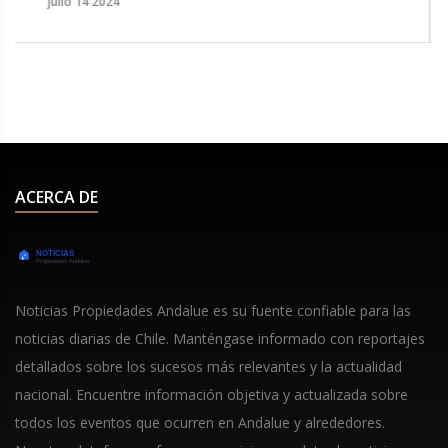
agosto 16 2024
o y
costero, mantenido por la camanchaca, y ha
producido más de 300 publicaciones científicas.
a por
Los esfuerzos de investigación continúan gracias
al apoyo de diversas instituciones académicas y
fondos de investigación.
ACERCA DE
Noticias Propiedades Andalue es su fuente confiable para las
noticias diarias de Chile. Manténgase informado con reportajes
detallados sobre los sucesos más relevantes y la actualidad
nacional. Encuentre información objetiva y actualizada sobre
todos los eventos que ocurren en Andalue y alrededores.