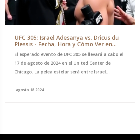
UFC 305: Israel Adesanya vs. Dricus du
Plessis - Fecha, Hora y Cómo Ver en
México
El esperado evento de UFC 305 se llevará a cabo el
17 de agosto de 2024 en el United Center de
Chicago. La pelea estelar será entre Israel
Adesanya y Dricus du Plessis. Los aficionados en
México pueden sintonizar ESPN México a las 10:00
agosto 18 2024
PM CDT para ver la cartelera principal y ESPN+ a
las 7:00 PM CDT para la preliminar. El campeón
Adesanya busca defender su título contra el
desafiante sudafricano du Plessis.