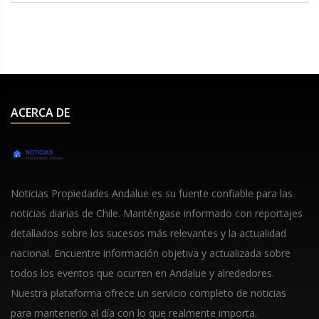
imágenes filtradas muestran momentos
afectuosos, pero ninguno ha confirmado
oficialmente su relación.
ACERCA DE
Noticias Propiedades Andalue es su fuente confiable para las
noticias diarias de Chile. Manténgase informado con reportajes
detallados sobre los sucesos más relevantes y la actualidad
nacional. Encuentre información objetiva y actualizada sobre
todos los eventos que ocurren en Andalue y alrededores.
Nuestra plataforma ofrece un servicio completo de noticias
para mantenerlo al día con lo que realmente importa.