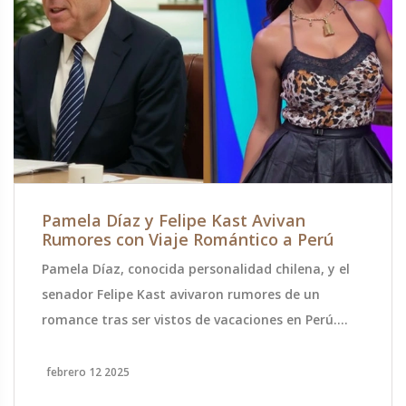
Pamela Díaz y Felipe Kast Avivan
Rumores con Viaje Romántico a Perú
Pamela Díaz, conocida personalidad chilena, y el
senador Felipe Kast avivaron rumores de un
romance tras ser vistos de vacaciones en Perú.
Durante el viaje, que tuvo lugar entre el 9 y 12 de
febrero de 2025, la pareja fue captada en lugares
febrero 12 2025
turísticos como Cusco y Machu Picchu. Las