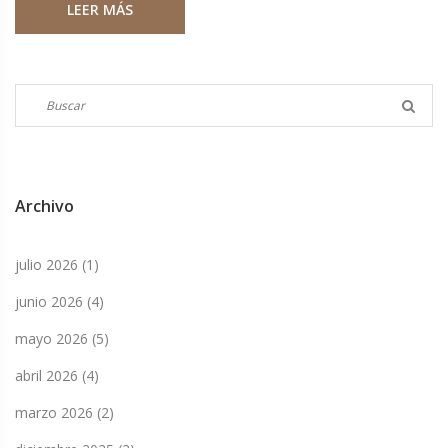
LEER MÁS
sugiere un periodo de intensa lucha personal y emocional.
Archivo
julio 2026
(1)
junio 2026
(4)
mayo 2026
(5)
abril 2026
(4)
marzo 2026
(2)