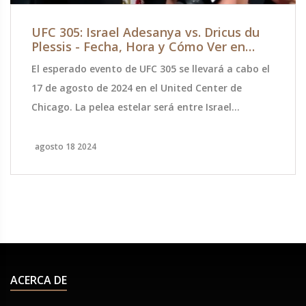
UFC 305: Israel Adesanya vs. Dricus du
Plessis - Fecha, Hora y Cómo Ver en
México
El esperado evento de UFC 305 se llevará a cabo el
17 de agosto de 2024 en el United Center de
Chicago. La pelea estelar será entre Israel
Adesanya y Dricus du Plessis. Los aficionados en
México pueden sintonizar ESPN México a las 10:00
agosto 18 2024
PM CDT para ver la cartelera principal y ESPN+ a
las 7:00 PM CDT para la preliminar. El campeón
Adesanya busca defender su título contra el
desafiante sudafricano du Plessis.
ACERCA DE