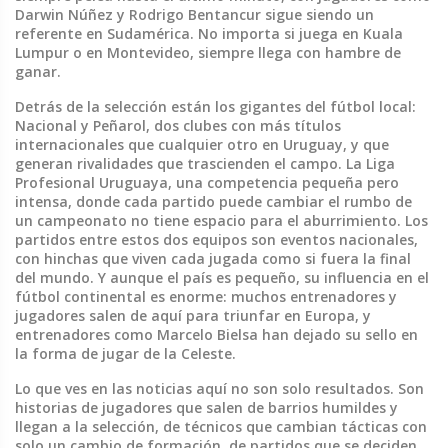
Darwin Núñez y Rodrigo Bentancur
sigue siendo un
referente en Sudamérica. No importa si juega en Kuala
Lumpur o en Montevideo, siempre llega con hambre de
ganar.
Detrás de la selección están los gigantes del fútbol local:
Nacional
y
Peñarol
,
dos clubes con más títulos
internacionales que cualquier otro en Uruguay, y que
generan rivalidades que trascienden el campo
. La
Liga
Profesional Uruguaya
,
una competencia pequeña pero
intensa, donde cada partido puede cambiar el rumbo de
un campeonato
no tiene espacio para el aburrimiento. Los
partidos entre estos dos equipos son eventos nacionales,
con hinchas que viven cada jugada como si fuera la final
del mundo. Y aunque el país es pequeño, su influencia en el
fútbol continental es enorme: muchos entrenadores y
jugadores salen de aquí para triunfar en Europa, y
entrenadores como
Marcelo Bielsa
han dejado su sello en
la forma de jugar de la Celeste.
Lo que ves en las noticias aquí no son solo resultados. Son
historias de jugadores que salen de barrios humildes y
llegan a la selección, de técnicos que cambian tácticas con
solo un cambio de formación, de partidos que se deciden