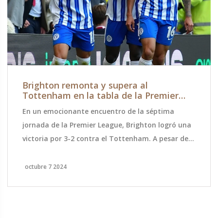
Brighton remonta y supera al
Tottenham en la tabla de la Premier
League
En un emocionante encuentro de la séptima
jornada de la Premier League, Brighton logró una
victoria por 3-2 contra el Tottenham. A pesar de
comenzar en desventaja, el equipo se recuperó
para asegurar tres puntos críticos. Esta victoria
octubre 7 2024
permite al Brighton adelantarse al Tottenham en
la clasificación, demostrando su persistencia y
capacidad de recuperación en la competencia.