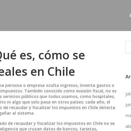
Qué es, cómo se
eales en Chile
Ar
una persona o empresa oculta ingresos, inventa gastos o
 impuestos
. También conocido como
evasión fiscal
, no es
ju
os servicios públicos que todos usamos, como hospitales,
ito ni algo que solo pasa en otros países: cada año, el
ju
o de recaudar y fiscalizar los impuestos en Chile
detecta
gañar al sistema.
ma
ado de recaudar y fiscalizar los impuestos en Chile
no se
ab
eligencia que cruzan datos de bancos, tarjetas,