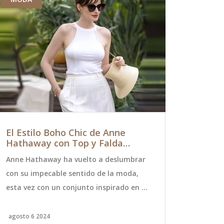
El Estilo Boho Chic de Anne
Controver
Hathaway con Top y Falda
Cristobal
Ibicenca que Inspira
Furia Con
Anne Hathaway ha vuelto a deslumbrar
Juan Cristo
con su impecable sentido de la moda,
crítica fero
esta vez con un conjunto inspirado en el
en un enfre
estilo bohemio. La actriz fue vista con
la atención
un top y una falda ibicenca, destacando
por acusaci
agosto 6 2024
agosto 24 20