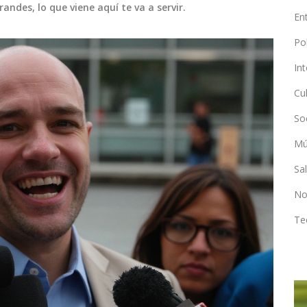
ndes, lo que viene aquí te va a servir.
En
Po
In
Cu
So
Mú
Sa
No
Te
DEPORTES