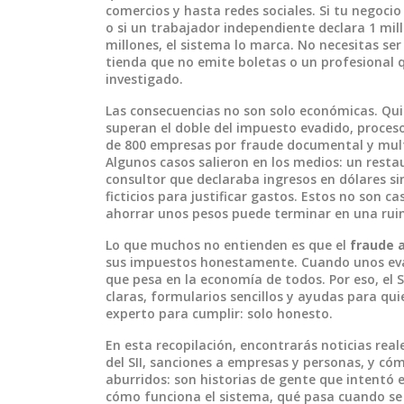
comercios y hasta redes sociales. Si tu negoc
o si un trabajador independiente declara 1 mil
millones, el sistema lo marca. No necesitas se
tienda que no emite boletas o un profesional q
investigado.
Las consecuencias no son solo económicas. Q
superan el doble del impuesto evadido, procesos
de 800 empresas por fraude documental y mult
Algunos casos salieron en los medios: un rest
consultor que declaraba ingresos en dólares s
ficticios para justificar gastos. Estos no son 
ahorrar unos pesos puede terminar en una rui
Lo que muchos no entienden es que el
fraude a
sus impuestos honestamente. Cuando unos eva
que pesa en la economía de todos. Por eso, el
claras, formularios sencillos y ayudas para qu
experto para cumplir: solo honesto.
En esta recopilación, encontrarás noticias reale
del SII, sanciones a empresas y personas, y cóm
aburridos: son historias de gente que intentó e
cómo funciona el sistema, qué pasa cuando se 