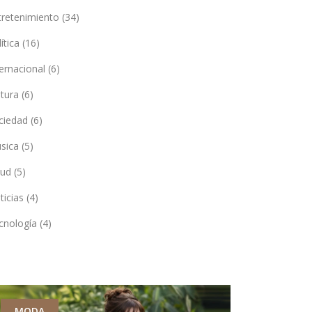
tretenimiento
(34)
lítica
(16)
ternacional
(6)
ltura
(6)
ciedad
(6)
sica
(5)
lud
(5)
ticias
(4)
cnología
(4)
MODA
POLÍTICA 