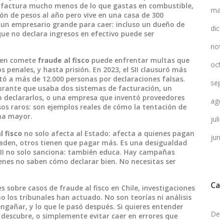
io factura mucho menos de lo que gastas en combustible,
ma
lón de pesos al año pero vive en una casa de 300
r un empresario grande para caer: incluso un dueño de
di
ue no declara ingresos en efectivo puede ser
no
uien comete
fraude al fisco
puede enfrentar multas que
oc
 penales, y hasta prisión. En 2023, el SII clausuró más
ó a más de 12.000 personas por declaraciones falsas.
se
aurante que usaba dos sistemas de facturación, un
in declararlos, o una empresa que inventó proveedores
ag
casos raros: son ejemplos reales de cómo la tentación de
na mayor.
ju
l fisco
no solo afecta al Estado: afecta a quienes pagan
ju
den, otros tienen que pagar más. Es una desigualdad
 SII no solo sanciona: también educa. Hay campañas
ienes no saben cómo declarar bien. No necesitas ser
Ca
s sobre casos de fraude al fisco en Chile, investigaciones
o los tribunales han actuado. No son teorías ni análisis
ngañar, y lo que le pasó después. Si quieres entender
De
descubre, o simplemente evitar caer en errores que