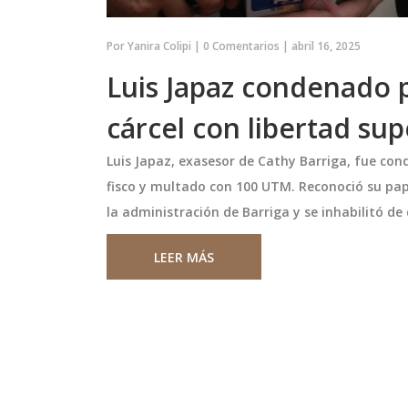
Por
Yanira Colipi
|
0 Comentarios
|
abril 16, 2025
Luis Japaz condenado po
cárcel con libertad su
Luis Japaz, exasesor de Cathy Barriga, fue con
fisco y multado con 100 UTM. Reconoció su pape
la administración de Barriga y se inhabilitó de
ecimiento de la
Sabalenka cae en semifinal
LEER MÁS
 venezolana
Wuhan Open 2025 y consoli
 en Las Vegas
nº 1
tacada ciclista de
Sabalenka cae en semifinal del W
 régimen de
medallista olímpica,
Open 2025, pierde su racha de 20
rta en su
victorias pero asegura el puesto nº
Vegas. La policía
ranking mundial.
a como posible causa,
octubre 12 2025