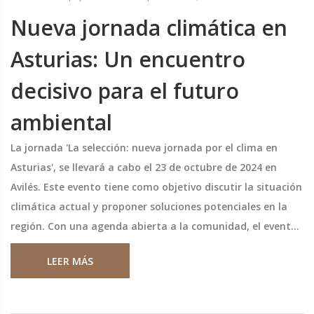
Nueva jornada climática en
Asturias: Un encuentro
decisivo para el futuro
ambiental
La jornada 'La selección: nueva jornada por el clima en
Asturias', se llevará a cabo el 23 de octubre de 2024 en
Avilés. Este evento tiene como objetivo discutir la situación
climática actual y proponer soluciones potenciales en la
región. Con una agenda abierta a la comunidad, el evento
busca fomentar el diálogo y la acción colectiva para
LEER MÁS
enfrentar los desafíos ambientales.