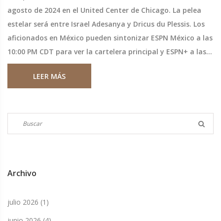
agosto de 2024 en el United Center de Chicago. La pelea
estelar será entre Israel Adesanya y Dricus du Plessis. Los
aficionados en México pueden sintonizar ESPN México a las
10:00 PM CDT para ver la cartelera principal y ESPN+ a las
7:00 PM CDT para la preliminar. El campeón Adesanya
LEER MÁS
busca defender su título contra el desafiante sudafricano
du Plessis.
Archivo
julio 2026
(1)
junio 2026
(4)