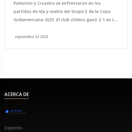
Palestino y Cruzeiro se enfrentaron en los
partidos de ida y vuelta del Grupo E de la Copa
Sudamericana 2025. El club chileno ganó 2-1 en La
Cisterna y el brasileño devolvió la victoria 2-1 en
Belo Horizonte. Ambas jornadas mostraron la
septiembre 23 2025
importancia del factor local, estadísticas
contrastantes y un duelo táctico intenso que
mantuvo viva la ilusión en la fase de grupos.
ACERCA DE
Deportes