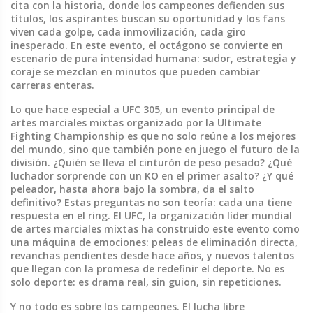
cita con la historia, donde los campeones defienden sus
títulos, los aspirantes buscan su oportunidad y los fans
viven cada golpe, cada inmovilización, cada giro
inesperado. En este evento, el octágono se convierte en
escenario de pura intensidad humana: sudor, estrategia y
coraje se mezclan en minutos que pueden cambiar
carreras enteras.
Lo que hace especial a
UFC 305
,
un evento principal de
artes marciales mixtas organizado por la Ultimate
Fighting Championship
es que no solo reúne a los mejores
del mundo, sino que también pone en juego el futuro de la
división. ¿Quién se lleva el cinturón de peso pesado? ¿Qué
luchador sorprende con un KO en el primer asalto? ¿Y qué
peleador, hasta ahora bajo la sombra, da el salto
definitivo? Estas preguntas no son teoría: cada una tiene
respuesta en el ring. El
UFC
,
la organización líder mundial
de artes marciales mixtas
ha construido este evento como
una máquina de emociones: peleas de eliminación directa,
revanchas pendientes desde hace años, y nuevos talentos
que llegan con la promesa de redefinir el deporte. No es
solo deporte: es drama real, sin guion, sin repeticiones.
Y no todo es sobre los campeones. El
lucha libre