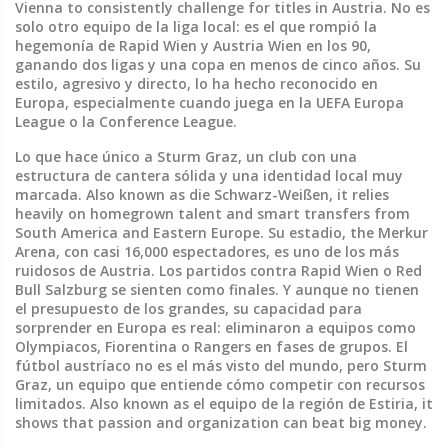
Vienna to consistently challenge for titles in Austria.
No es
solo otro equipo de la liga local: es el que rompió la
hegemonía de Rapid Wien y Austria Wien en los 90,
ganando dos ligas y una copa en menos de cinco años. Su
estilo, agresivo y directo, lo ha hecho reconocido en
Europa, especialmente cuando juega en la UEFA Europa
League o la Conference League.
Lo que hace único a
Sturm Graz
,
un club con una
estructura de cantera sólida y una identidad local muy
marcada
. Also known as
die Schwarz-Weißen
, it relies
heavily on homegrown talent and smart transfers from
South America and Eastern Europe.
Su estadio, the Merkur
Arena, con casi 16,000 espectadores, es uno de los más
ruidosos de Austria. Los partidos contra Rapid Wien o Red
Bull Salzburg se sienten como finales. Y aunque no tienen
el presupuesto de los grandes, su capacidad para
sorprender en Europa es real: eliminaron a equipos como
Olympiacos, Fiorentina o Rangers en fases de grupos. El
fútbol austríaco no es el más visto del mundo, pero
Sturm
Graz
,
un equipo que entiende cómo competir con recursos
limitados
. Also known as
el equipo de la región de Estiria
, it
shows that passion and organization can beat big money.