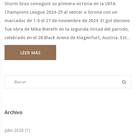
Sturm Graz consiguió su primera victoria en la UEFA
Champions League 2024-25 al vencer a Girona con un
marcador de 1-0 el 27 de noviembre de 2024. El gol decisivo
fue obra de Mika Biereth en la segunda mitad del partido,
celebrado en el 28 Black Arena de Klagenfurt, Austria. Esta
victoria es un hito crucial para el equipo austriaco tras una
LEER MÁS
serie de derrotas en la competencia. Por otro lado, Girona
sufrió su tercera derrota en cuatro partidos.
Archivo
julio 2026
(1)