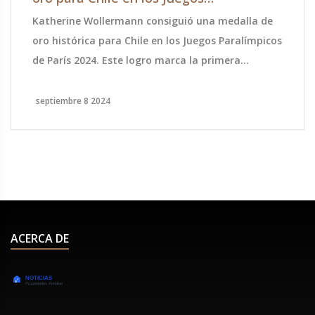
Paralímpicos de París 2024
Katherine Wollermann consiguió una medalla de
oro histórica para Chile en los Juegos Paralímpicos
de París 2024. Este logro marca la primera
medalla de oro para la delegación chilena en los
juegos actuales, destacando la dedicación y éxito
septiembre 8 2024
del equipo chileno en el evento.
ACERCA DE