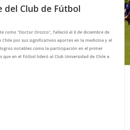
 del Club de Fútbol
 como "Doctor Orozco", falleció el 6 de diciembre de
Chile por sus significativos aportes en la medicina y el
logros notables como la participación en el primer
 que en el fútbol lideró al Club Universidad de Chile a
Cristián Cavieres se incorpora a
Radio ADN como nuevo
periodista deportivo
d en
El reconocido periodista deportivo
y se
Cristián Cavieres ha dejado La Magia
Azul para sumarse al equipo de Radio
 el
ADN. Conocido por su seguimiento a la
Universidad de Chile, Cavieres forma
septiembre 26 2025