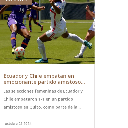
Ecuador y Chile empatan en
Los Laker
emocionante partido amistoso
los Nugge
de selecciones femeninas
Actuación
Las selecciones femeninas de Ecuador y
Los Ángeles
Chile empataron 1-1 en un partido
de nueve vic
amistoso en Quito, como parte de la
Denver Nugg
ventana internacional de la FIFA. Este
victoria de 
encuentro sirve para que ambos equipos
con 32 punt
octubre 26 2024
febrero 26 20