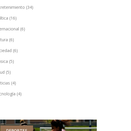
tretenimiento
(34)
lítica
(16)
ternacional
(6)
ltura
(6)
ciedad
(6)
sica
(5)
lud
(5)
ticias
(4)
cnología
(4)
DEPORTES
DEPORTES