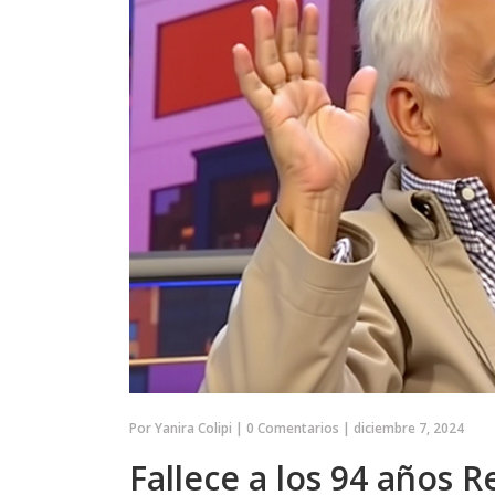
Por
Yanira Colipi
|
0 Comentarios
|
diciembre 7, 2024
Fallece a los 94 años 
DEPORTES