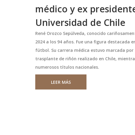
médico y ex presidente
Universidad de Chile
René Orozco Sepúlveda, conocido cariñosamente
2024 a los 94 años. Fue una figura destacada en 
fútbol. Su carrera médica estuvo marcada por 
trasplante de riñón realizado en Chile, mientras
numerosos títulos nacionales.
 Carlos
Once Caldas vence 1-0 a La
LEER MÁS
es del Partido y
Equidad y se acerca a los
smisión de la
playoffs
enfrentamiento,
Once Caldas gana 1-0 a La Equida
Torneo Clausura
1-0 a Carlos
Bogotá, ascende a 11.º con 19 pts 
dio Alejandro
acerca a los playoffs, mientras La
la décima jornada
Equidad sigue luchando por evitar
de la Liga 1 en Perú.
descenso.
octubre 7 2025