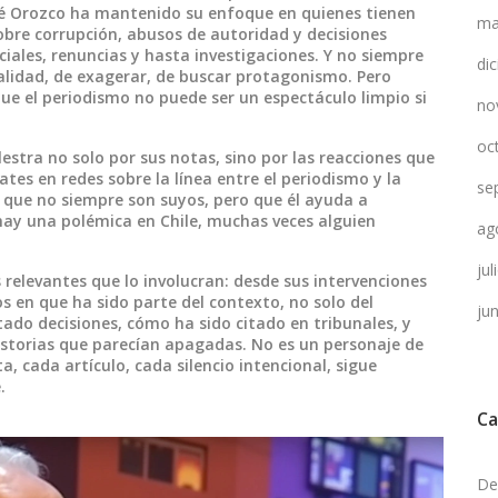
ené Orozco ha mantenido su enfoque en quienes tienen
ma
sobre corrupción, abusos de autoridad y decisiones
ales, renuncias y hasta investigaciones. Y no siempre
di
ialidad, de exagerar, de buscar protagonismo. Pero
ue el periodismo no puede ser un espectáculo limpio si
no
oc
lestra no solo por sus notas, sino por las reacciones que
ates en redes sobre la línea entre el periodismo y la
se
 que no siempre son suyos, pero que él ayuda a
 hay una polémica en Chile, muchas veces alguien
ag
ju
 relevantes que lo involucran: desde sus intervenciones
 en que ha sido parte del contexto, no solo del
ju
ado decisiones, cómo ha sido citado en tribunales, y
storias que parecían apagadas. No es un personaje de
ta, cada artículo, cada silencio intencional, sigue
.
Ca
De