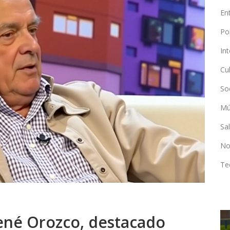
En
Po
In
Cu
So
Mú
Sa
No
Te
René Orozco, destacado
DEPORTES