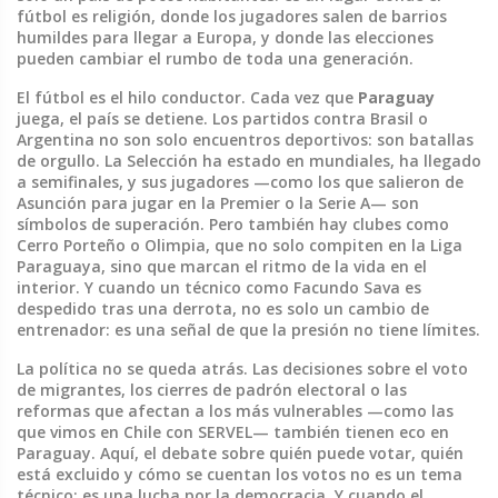
fútbol es religión, donde los jugadores salen de barrios
humildes para llegar a Europa, y donde las elecciones
pueden cambiar el rumbo de toda una generación.
El fútbol es el hilo conductor. Cada vez que
Paraguay
juega, el país se detiene. Los partidos contra Brasil o
Argentina no son solo encuentros deportivos: son batallas
de orgullo. La Selección ha estado en mundiales, ha llegado
a semifinales, y sus jugadores —como los que salieron de
Asunción para jugar en la Premier o la Serie A— son
símbolos de superación. Pero también hay clubes como
Cerro Porteño o Olimpia, que no solo compiten en la Liga
Paraguaya, sino que marcan el ritmo de la vida en el
interior. Y cuando un técnico como Facundo Sava es
despedido tras una derrota, no es solo un cambio de
entrenador: es una señal de que la presión no tiene límites.
La política no se queda atrás. Las decisiones sobre el voto
de migrantes, los cierres de padrón electoral o las
reformas que afectan a los más vulnerables —como las
que vimos en Chile con SERVEL— también tienen eco en
Paraguay. Aquí, el debate sobre quién puede votar, quién
está excluido y cómo se cuentan los votos no es un tema
técnico: es una lucha por la democracia. Y cuando el