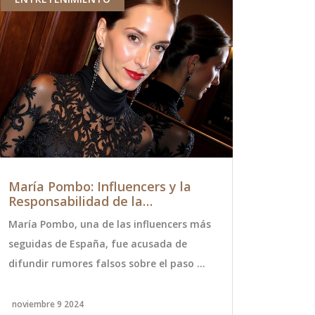
María Pombo: Influencers y la
GTD cede e
Responsabilidad de la
centros d
Información en Crisis
acelera s
María Pombo, una de las influencers más
Juan Manuel
Latinoam
seguidas de España, fue acusada de
GTD, anunci
difundir rumores falsos sobre el paso de
nueva filial
la DANA en Valencia. Tras publicar que
datos en Chi
40 personas murieron en un túnel,
Macquarie. 
noviembre 9 2024
septiembre 2