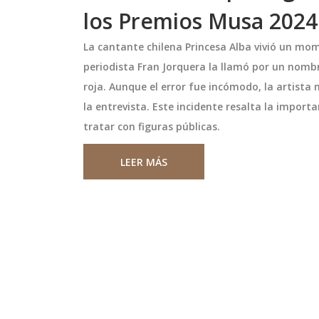
los Premios Musa 2024
La cantante chilena Princesa Alba vivió un m
periodista Fran Jorquera la llamó por un nomb
roja. Aunque el error fue incómodo, la artista
la entrevista. Este incidente resalta la import
tratar con figuras públicas.
LEER MÁS
autivadoras
Scarlett Johansson descart
es y William
volver como Black Widow 
n Rumores de
Avengers: Doomsday
sante de Miss Chile
La actriz confirma que no aparece
tro de la atención
la próxima entrega de los Vengad
ambios coquetos en
argumentando que el sacrificio de
illiam Levy. A pesar
Natasha en Endgame fue definitiv
e un posible
Johansson insiste en que la histor
septiembre 26 2025