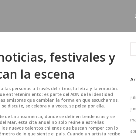
oticias, festivales y
can la escena
Ar
a las personas a través del ritmo, la letra y la emoción
.
que entretenimiento: es parte del ADN de la identidad
ju
ta las emisoras que cambian la forma en que escuchamos,
se discute, se celebra y a veces, se pelea por ella.
ju
e de Latinoamérica, donde se definen tendencias y se
ma
 del Mar
, esta cita anual no solo reúne a estrellas
a los nuevos talentos chilenos que buscan romper con lo
ab
metro de lo que siente el país. Cuando un artista recibe