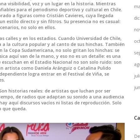
a visibilidad, voz y un lugar en la historia. Mientras
ma
iables para el periodismo deportivo y cultural en Chile
.
porado a figuras como
Cristián Cavieres
, cuya llegada
di
 estilo directo y sin filtros.
Su presencia no es casual:
enarios, no solo en ellos.
no
as calles y en los estadios. Cuando
Universidad de Chile
,
oc
a la cultura popular y al canto de sus hinchas
. También
n la Copa Sudamericana, no solo gritan los hinchas: se
se
sica aquí van de la mano, y eso no es un detalle: es una
e escuchan en el Estadio Nacional no son solo ruido: son
ag
un artista como Daniela Aránguiz o Catalina Pulido
pendiente logra entrar en el Festival de Viña, se
ju
es.
ju
Son historias reales: de artistas que luchan por ser
tiempo, de radios que adaptan su sonido a una audiencia
hay aquí discursos vacíos ni listas de reproducción. Solo
lo que queda.
Ca
De