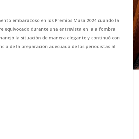
omento embarazoso en los Premios Musa 2024 cuando la
re equivocado durante una entrevista en la alfombra
 manejó la situación de manera elegante y continuó con
ancia de la preparación adecuada de los periodistas al
a
PSV Eindhoven Corta la Racha
en
de Liverpool en la Champions
League
rá en
El PSV Eindhoven sorprendió al Liverpool
ores,
con una victoria por 3-2, rompiendo su
récord perfecto en la fase de grupos de
o.
la Champions League. A pesar de la
ia de
derrota, los 'Reds' terminaron en la cima
enero 30 2025