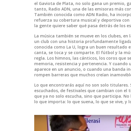
el Gaviota de Plata, no solo gana un premio, gan
tanto,
Radio ADN
,
una de las emisoras más conf
También conocida como
ADN Radio
, ha incor
refuerza su cobertura musical y deportiva con un
la gente quiere saber qué pasa detrás de los esc
La música también se mueve en los clubes, en l
un club con una historia profundamente ligada 
conocida como
La U
, logra un buen resultado e
canta, se toca y se comparte. El fútbol y la mú
regla.
Los himnos, las cánticos, los coros que s
memoria, resistencia y pertenencia. Y cuando 
aparece en un anuncio, o cuando una banda inde
rompen barreras que muchos creían inamovibl
Lo que encontrarás aquí no son solo titulares. 
escuchados, de festivales que cambian con el 
que ya no solo escucha, sino que participa. No 
lo que importa: lo que suena, lo que se vive, y 