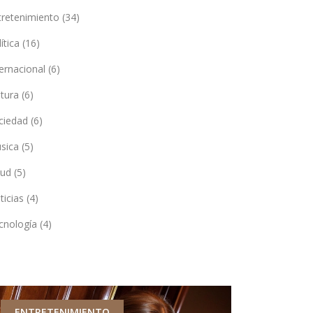
tretenimiento
(34)
lítica
(16)
ternacional
(6)
ltura
(6)
ciedad
(6)
sica
(5)
lud
(5)
ticias
(4)
cnología
(4)
ENTRETENIMIENTO
TECNOLOG