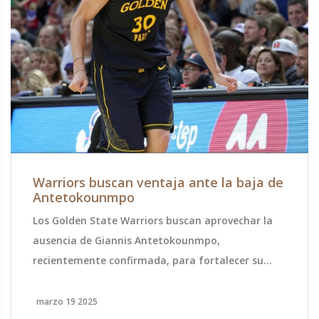
Warriors buscan ventaja ante la baja de
Antetokounmpo
Los Golden State Warriors buscan aprovechar la
ausencia de Giannis Antetokounmpo,
recientemente confirmada, para fortalecer su
posición en la conferencia oeste. Con la
incorporación de Jimmy Butler junto a Stephen
marzo 19 2025