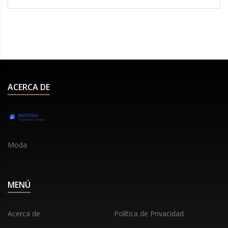
Curry, luchan por el impulso en los playoffs.
Milwaukee cuenta con el talento de Damian Lillard
para cubrir la baja de su estrella griega.
ACERCA DE
Moda
MENÚ
Acerca de
Política de Privacidad