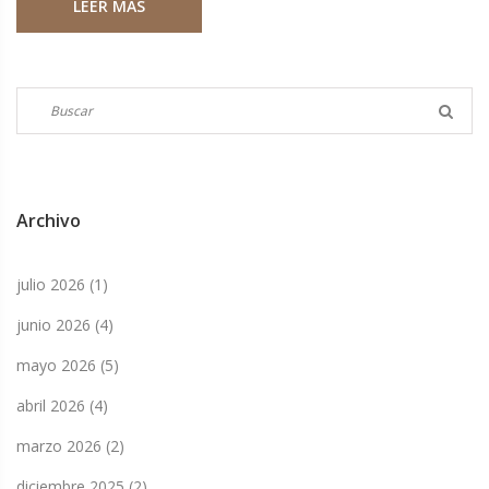
LEER MÁS
musicales, la participación de Lima fue un hito de la moda.
Archivo
julio 2026
(1)
junio 2026
(4)
mayo 2026
(5)
abril 2026
(4)
marzo 2026
(2)
diciembre 2025
(2)