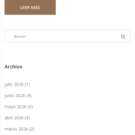
necesidad de crear ambientes laborales que fomenten el
LEER MÁS
bienestar emocional. Subraya la importancia de políticas
que reduzcan el estrés y promuevan el diálogo abierto
sobre salud mental.
Archivo
julio 2026
(1)
junio 2026
(4)
mayo 2026
(5)
abril 2026
(4)
marzo 2026
(2)