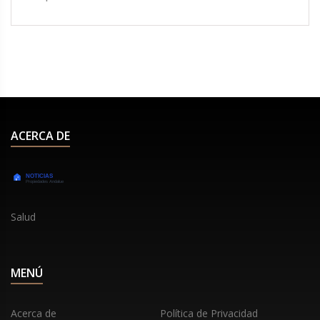
personales del desvanecimiento de su amistad. A
pesar de la dureza de sus palabras, dejó abierta la
puerta a una posible reconciliación si hay un
acercamiento genuino y directo.
ACERCA DE
Salud
MENÚ
Acerca de
Política de Privacidad