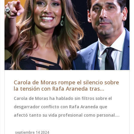
Carola de Moras rompe el silencio sobre
la tensión con Rafa Araneda tras
polémico audio
Carola de Moras ha hablado sin filtros sobre el
desgarrador conflicto con Rafa Araneda que
afectó tanto su vida profesional como personal.
En una reciente entrevista en 'PH' de Chilevisión, la
animadora reveló detalles emocionales y
septiembre 14 2024