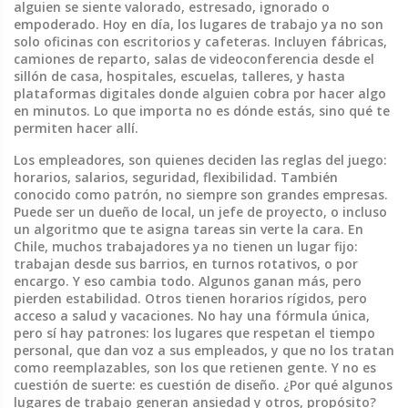
alguien se siente valorado, estresado, ignorado o
empoderado.
Hoy en día, los lugares de trabajo ya no son
solo oficinas con escritorios y cafeteras. Incluyen fábricas,
camiones de reparto, salas de videoconferencia desde el
sillón de casa, hospitales, escuelas, talleres, y hasta
plataformas digitales donde alguien cobra por hacer algo
en minutos. Lo que importa no es dónde estás, sino qué te
permiten hacer allí.
Los
empleadores
,
son quienes deciden las reglas del juego:
horarios, salarios, seguridad, flexibilidad
. También
conocido como
patrón
, no siempre son grandes empresas.
Puede ser un dueño de local, un jefe de proyecto, o incluso
un algoritmo que te asigna tareas sin verte la cara. En
Chile, muchos trabajadores ya no tienen un lugar fijo:
trabajan desde sus barrios, en turnos rotativos, o por
encargo. Y eso cambia todo. Algunos ganan más, pero
pierden estabilidad. Otros tienen horarios rígidos, pero
acceso a salud y vacaciones. No hay una fórmula única,
pero sí hay patrones: los lugares que respetan el tiempo
personal, que dan voz a sus empleados, y que no los tratan
como reemplazables, son los que retienen gente.
Y no es
cuestión de suerte: es cuestión de diseño. ¿Por qué algunos
lugares de trabajo generan ansiedad y otros, propósito?