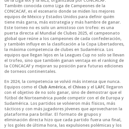
de la Liga MX y la MLS, organizada por CONCACAF
.
También conocida como
Liga de Campeones de la
CONCACAF
, es el escenario donde se miden los mejores
equipos de México y Estados Unidos para definir quién
tiene más garra, más estrategia y más hambre de ganar.
Este torneo no es solo un amistoso con trofeo: es una
puerta directa al
Mundial de Clubes 2025
,
el campeonato
global que reúne a los campeones de cada confederación
,
y también influye en la clasificación a la
Copa Libertadores
,
la máxima competencia de clubes en Sudamérica
. Los
equipos que llegan lejos en la Leagues Cup no solo se llevan
el trofeo, sino que también ganan ventaja en el ranking de
la CONCACAF y mejoran su posición para futuras ediciones
de torneos continentales.
En 2024, la competencia se volvió más intensa que nunca.
Equipos como el
Club América
, el
Chivas
y el
LAFC
llegaron
con el objetivo de no solo ganar, sino de demostrar que el
fútbol de Norteamérica puede competir con el de Europa y
Sudamérica. Los partidos se volvieron más físicos, más
tácticos y con más jugadores jóvenes que aprovecharon la
plataforma para brillar. El formato de grupos y
eliminación directa hizo que cada partido fuera una final,
y los goles de última hora, las expulsiones polémicas y los