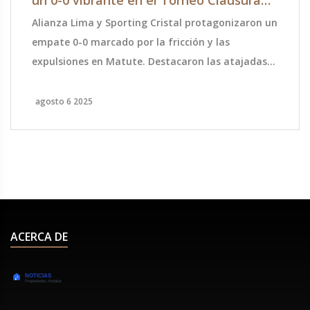
2025 con polémicas y expulsiones
Alianza Lima y Sporting Cristal protagonizaron un
empate 0-0 marcado por la fricción y las
expulsiones en Matute. Destacaron las atajadas
de Guillermo Viscarra y una defensa sólida,
mientras ambos equipos conservan posiciones
agosto 6 2025
relevantes en la tabla del Torneo Clausura 2025.
ACERCA DE