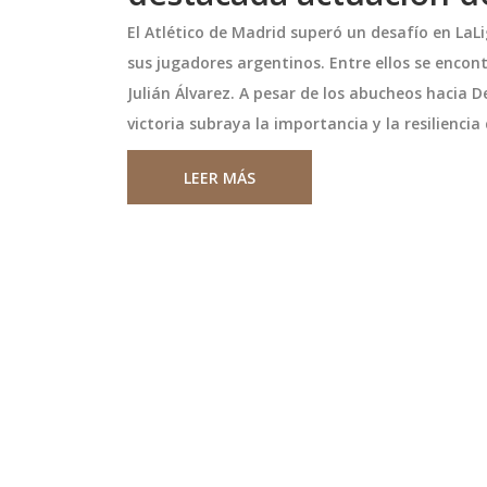
El Atlético de Madrid superó un desafío en LaL
sus jugadores argentinos. Entre ellos se encon
Julián Álvarez. A pesar de los abucheos hacia D
victoria subraya la importancia y la resilienci
LEER MÁS
 el Gran Stade
Bencina en Chile: Hasta $3
stadio más grande
descuento por litro en may
a aspirar a la
n la construcción
Guía completa de descuentos en 
l 2030
n II, un estadio de
en Chile para mayo 2026. Ahorra 
usca ser el
$300/litro en Copec, Shell y Aramc
 del Mundial 2030. El
tarjetas bancarias y apps.
millones de dirhams,
mayo 23 2026