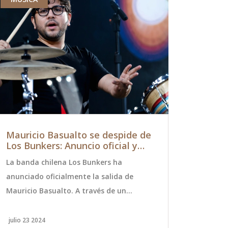
Mauricio Basualto se despide de
Atlético 
Los Bunkers: Anuncio oficial y
Vence al 
causas detrás de su salida
con Brill
La banda chilena Los Bunkers ha
Atlético Ma
Griezman
anunciado oficialmente la salida de
victoria 3-1
Mauricio Basualto. A través de un
tras remont
comunicado, han descrito esta decisión
goles de Al
como 'compleja, meditada y madurada'.
Griezmann, A
julio 23 2024
octubre 21 20