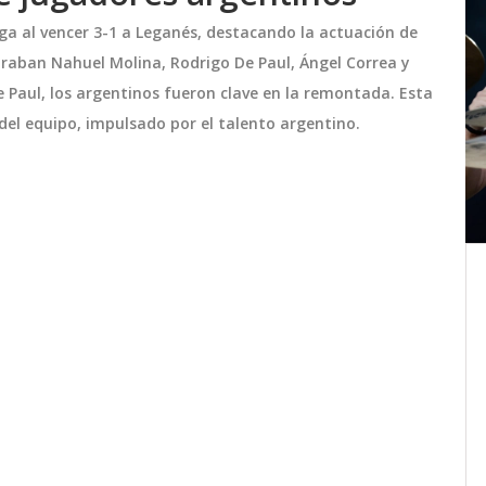
iga al vencer 3-1 a Leganés, destacando la actuación de
traban Nahuel Molina, Rodrigo De Paul, Ángel Correa y
e Paul, los argentinos fueron clave en la remontada. Esta
a del equipo, impulsado por el talento argentino.
00 de
Katherine Wollermann logra
o
histórico oro para Chile en los
Juegos Paralímpicos de París
bencina
Katherine Wollermann consiguió una
2024
hasta
medalla de oro histórica para Chile en
o con
los Juegos Paralímpicos de París 2024.
Este logro marca la primera medalla de
oro para la delegación chilena en los
septiembre 8 2024