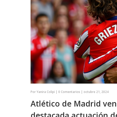
Por
Yanira Colipi
|
0 Comentarios
|
octubre 21, 2024
Atlético de Madrid ve
destacada actuación d
ECONOMÍA Y NEGOCIOS