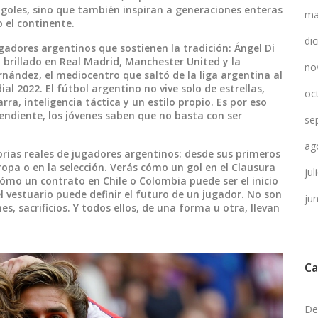
 goles, sino que también inspiran a generaciones enteras
ma
o el continente.
di
adores argentinos que sostienen la tradición:
Ángel Di
a brillado en Real Madrid, Manchester United y la
no
rnández
,
el mediocentro que saltó de la liga argentina al
dial 2022
. El fútbol argentino no vive solo de estrellas,
oc
a, inteligencia táctica y un estilo propio. Es por eso
endiente, los jóvenes saben que no basta con ser
se
ag
torias reales de jugadores argentinos: desde sus primeros
ropa o en la selección. Verás cómo un gol en el Clausura
ju
ómo un contrato en Chile o Colombia puede ser el inicio
 vestuario puede definir el futuro de un jugador. No son
ju
es, sacrificios. Y todos ellos, de una forma u otra, llevan
Ca
De