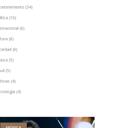
tretenimiento
(34)
lítica
(16)
ternacional
(6)
ltura
(6)
ciedad
(6)
sica
(5)
lud
(5)
ticias
(4)
cnología
(4)
MÚSICA
DEPORTES