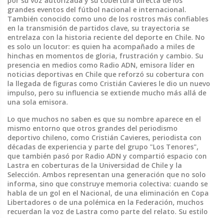
por su voz autorizada y su cobertura directa de los
grandes eventos del fútbol nacional e internacional
.
También conocido como uno de los rostros más confiables
en la transmisión de partidos clave, su trayectoria se
entrelaza con la historia reciente del deporte en Chile.
No
es solo un locutor: es quien ha acompañado a miles de
hinchas en momentos de gloria, frustración y cambio. Su
presencia en medios como
Radio ADN
,
emisora líder en
noticias deportivas en Chile que reforzó su cobertura con
la llegada de figuras como Cristián Cavieres
le dio un nuevo
impulso, pero su influencia se extiende mucho más allá de
una sola emisora.
Lo que muchos no saben es que su nombre aparece en el
mismo entorno que otros grandes del periodismo
deportivo chileno, como
Cristián Cavieres
,
periodista con
décadas de experiencia y parte del grupo "Los Tenores",
que también pasó por Radio ADN y compartió espacio con
Lastra en coberturas de la Universidad de Chile y la
Selección
. Ambos representan una generación que no solo
informa, sino que construye memoria colectiva: cuando se
habla de un gol en el Nacional, de una eliminación en Copa
Libertadores o de una polémica en la Federación, muchos
recuerdan la voz de Lastra como parte del relato. Su estilo