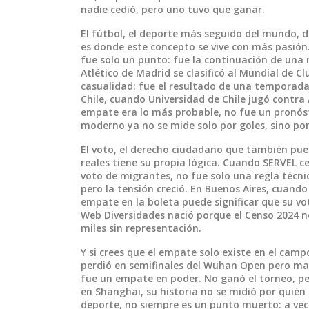
nadie cedió, pero uno tuvo que ganar.
El
fútbol
,
el deporte más seguido del mundo, d
es donde este concepto se vive con más pasió
fue solo un punto: fue la continuación de una r
Atlético de Madrid se clasificó al Mundial de C
casualidad: fue el resultado de una temporada
Chile, cuando Universidad de Chile jugó contra 
empate era lo más probable, no fue un pronósti
moderno ya no se mide solo por goles, sino por
El
voto
,
el derecho ciudadano que también pued
reales
tiene su propia lógica. Cuando SERVEL cer
voto de migrantes, no fue solo una regla técni
pero la tensión creció. En Buenos Aires, cuand
empate en la boleta puede significar que su vo
Web Diversidades nació porque el Censo 2024 no
miles sin representación.
Y si crees que el empate solo existe en el camp
perdió en semifinales del Wuhan Open pero ma
fue un empate en poder. No ganó el torneo, per
en Shanghai, su historia no se midió por quién
deporte, no siempre es un punto muerto: a vec