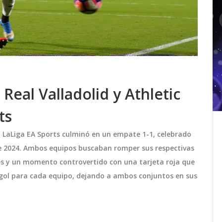
Real Valladolid y Athletic
ts
Colombia afronta duelos claves
en LaLiga EA Sports culminó en un empate 1-1, celebrado
a
ante Perú y Argentina en las
 de 2024. Ambos equipos buscaban romper sus respectivas
Eliminatorias CONMEBOL 2025
adrid,
La selección colombiana se juega buena
nes y un momento controvertido con una tarjeta roja que
able al
parte de sus opciones al Mundial con
un gol para cada equipo, dejando a ambos conjuntos en sus
por
dos partidos exigentes: ante Perú y una
visita decisiva contra Argentina. Estos
,
encuentros definirán su camino rumbo a
junio 4 2025