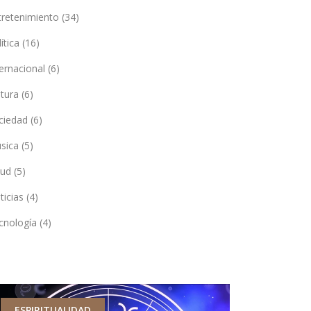
tretenimiento
(34)
lítica
(16)
ternacional
(6)
ltura
(6)
ciedad
(6)
sica
(5)
lud
(5)
ticias
(4)
cnología
(4)
ESPIRITUALIDAD
RELIGIÓN