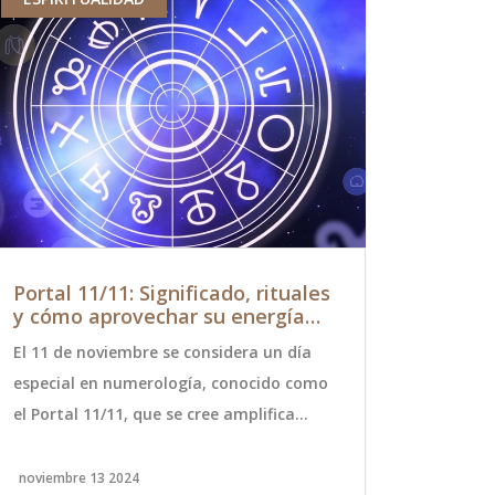
Portal 11/11: Significado, rituales
El Vatica
y cómo aprovechar su energía
Santos y 
para el crecimiento personal
Canonizac
El 11 de noviembre se considera un día
El Papa Fra
especial en numerología, conocido como
serán recon
el Portal 11/11, que se cree amplifica
octubre. La 
intenciones, deseos y favorece el
López y sie
crecimiento personal. Este día se asocia
Raffaele Mo
noviembre 13 2024
julio 1 2024