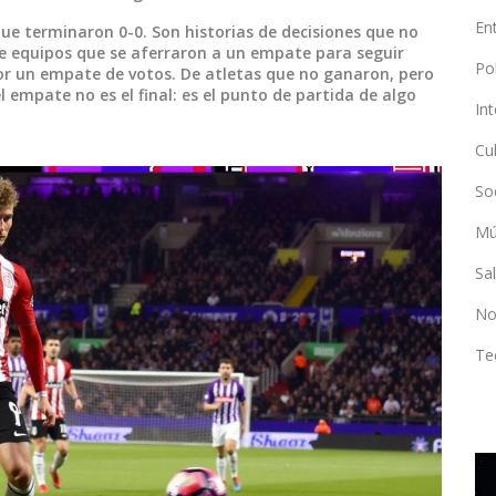
En
ue terminaron 0-0. Son historias de decisiones que no
e equipos que se aferraron a un empate para seguir
Po
 por un empate de votos. De atletas que no ganaron, pero
empate no es el final: es el punto de partida de algo
In
Cu
So
Mú
Sa
No
Te
DEPORTES