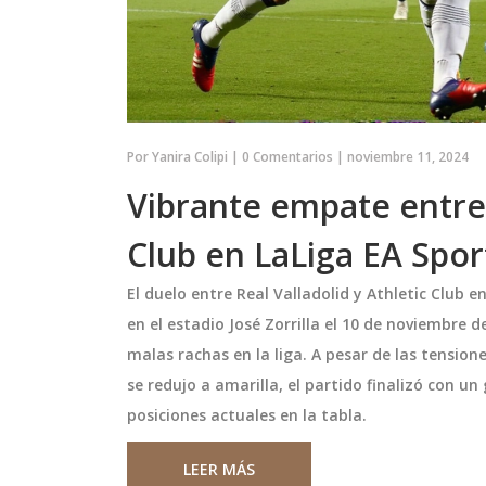
Por
Yanira Colipi
|
0 Comentarios
|
noviembre 11, 2024
Vibrante empate entre 
Club en LaLiga EA Spor
revela detalles
Dani Carvajal: Temporada
El duelo entre Real Valladolid y Athletic Club 
ida en la
histórica y dominación en l
en el estadio José Zorrilla el 10 de noviembre
y y los famosos
Eurocopa
revista, la exmodelo
Dani Carvajal, defensor del Real M
partió
malas rachas en la liga. A pesar de las tensio
partió sus
ha cerrado una temporada inolvid
se redujo a amarilla, el partido finalizó con 
erdos de su tiempo
proclamarse campeón de Europa 
posiciones actuales en la tabla.
oy. González, quien
partida doble. El 1 de junio, en el
a a principios de la
emblemático estadio de Wembley
LEER MÁS
julio 15 2024