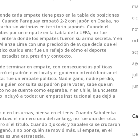
ma
onde cada empate tiene peso en la tabla de posiciones
di
n. Cuando Paraguay empató 2-2 con Japón en Osaka, no
acha sin victorias en territorio japonés. Cuando el
no
lubes por un empate en la tabla de la UEFA, no fue
 entera donde los empates fueron su arma secreta. Y en
oc
Alianza Lima con una predicción de IA que decía que el
co cualquiera: fue un reflejo de cómo el deporte
se
 estadísticas, presión y contexto.
ag
e terminar en empate, con consecuencias políticas
ró el padrón electoral y el gobierno intentó limitar el
ju
ca: fue un empate político. Nadie ganó, nadie perdió,
o alguien consulta su padrón para votar, sabe que un
ju
to no se cuente como esperaba. Y en Chile, la Encuesta
 incluyó a todos: un empate institucional que dejó a
o o en las urnas, piensa en el tenis. Cuando Sabalenka
Ca
ntuvo el número uno del ranking, no fue una derrota:
o sí el título. Cuando Djokovic y Sabalenka se cruzaron
 ganó, sino por quién se movió más. El empate, en el
De
es es una estrategia.