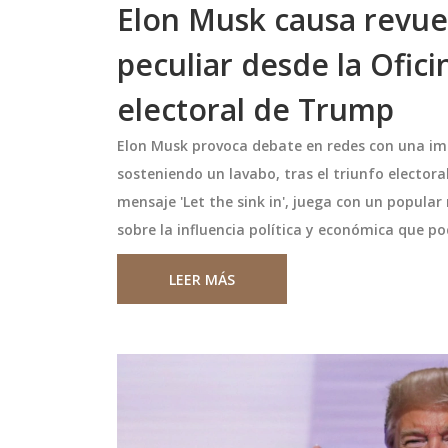
Elon Musk causa revue
peculiar desde la Ofici
electoral de Trump
Elon Musk provoca debate en redes con una im
sosteniendo un lavabo, tras el triunfo electo
mensaje 'Let the sink in', juega con un popula
sobre la influencia política y económica que p
 en la Eurocopa
The Bear Temporada 4: Fe
LEER MÁS
n Gibraltar por
de estreno confirmada y
detalles del esperado regr
ña en la Eurocopa ha
Disney+ y FX confirman fechas dis
 con Gibraltar
para el estreno de la temporada 
to por la forma en
The Bear. Los nuevos episodios se
bo las celebraciones.
la expansión del restaurante de 
las tensiones
Sydney y Richie, explorando nuev
mayo 14 2025