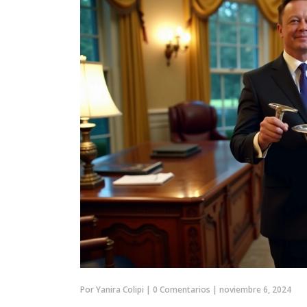
Por
Yanira Colipi
|
0 Comentarios
|
noviembre 6, 2024
SERIES Y PELÍCULAS