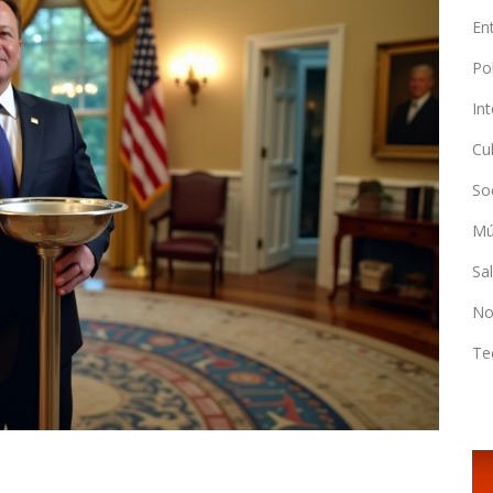
En
Po
In
Cu
So
Mú
Sa
No
Te
ENTRETENIMIENTO