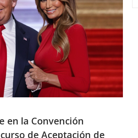
al
medidas de seguridad y conservación
n
nunca vistas en la isla, involucrando a la
comunidad indígena y expertos
arqueológicos para proteger su
patrimonio mientras el cine
internacional pone los ojos en Rapa Nui.
e en la Convención
scurso de Aceptación de