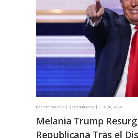
as entre España y
dinámicas y retos. El elenco origin
la situación de la
regresa, mientras los fans espera
imágenes promocionales.
Por
Yanira Colipi
|
0 Comentarios
|
julio 20, 2024
Melania Trump Resurg
Republicana Tras el Di