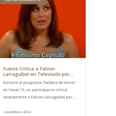
Fuerte Critica a Faloon
Dimisión
Larraguibel en Televisión por
Subsecret
Venta de Contenido para
Chile, tr
Durante el programa 'Palabra de Honor'
Manuel Mons
Adultos
Violación
en Canal 13, un participante criticó
Interior de 
severamente a Faloon Larraguibel por
cargo tras s
vender contenido para adultos,
una funcion
generando un debate ético sobre su
sido confirm
noviembre 4 2024
octubre 18 20