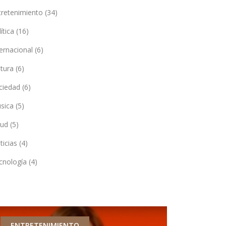
tretenimiento
(34)
lítica
(16)
ternacional
(6)
ltura
(6)
ciedad
(6)
sica
(5)
lud
(5)
ticias
(4)
cnología
(4)
ENTRETENIMIENTO
POLÍTICA