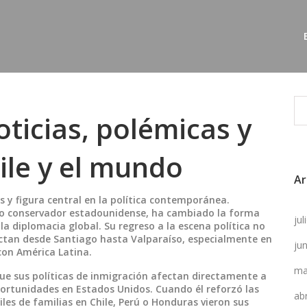
ticias, polémicas y
ile y el mundo
Ar
s y figura central en la política contemporánea
.
to conservador estadounidense
, ha cambiado la forma
ju
 la diplomacia global.
Su regreso a la escena política no
actan desde Santiago hasta Valparaíso, especialmente en
ju
con América Latina.
ma
e sus políticas de inmigración afectan directamente a
ortunidades en Estados Unidos. Cuando él reforzó las
ab
les de familias en Chile, Perú o Honduras vieron sus