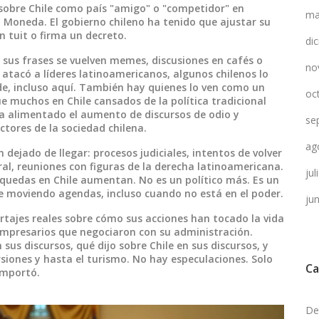
sobre Chile como país "amigo" o "competidor" en
ma
 Moneda. El gobierno chileno ha tenido que ajustar su
n tuit o firma un decreto.
di
s, sus frases se vuelven memes, discusiones en cafés o
no
atacó a líderes latinoamericanos, algunos chilenos lo
ide, incluso aquí. También hay quienes lo ven como un
oc
que muchos en Chile cansados de la política tradicional
ha alimentado el aumento de discursos de odio y
se
ctores de la sociedad chilena.
ag
n dejado de llegar: procesos judiciales, intentos de volver
ral, reuniones con figuras de la derecha latinoamericana.
ju
úsquedas en Chile aumentan. No es un político más. Es un
e moviendo agendas, incluso cuando no está en el poder.
ju
ortajes reales sobre cómo sus acciones han tocado la vida
empresarios que negociaron con su administración.
us discursos, qué dijo sobre Chile en sus discursos, y
siones y hasta el turismo. No hay especulaciones. Solo
Ca
 importó.
De