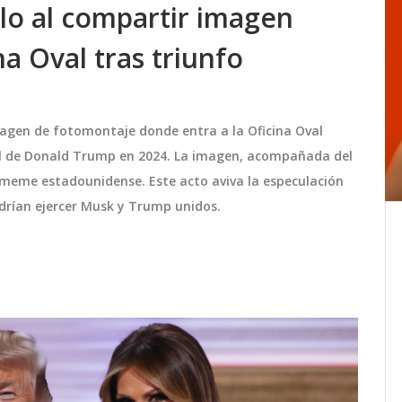
lo al compartir imagen
na Oval tras triunfo
agen de fotomontaje donde entra a la Oficina Oval
ral de Donald Trump en 2024. La imagen, acompañada del
r meme estadounidense. Este acto aviva la especulación
odrían ejercer Musk y Trump unidos.
cha
John Malkovich rueda 'Wild
Horse Nine' en Rapa Nui bajo
eso
estrictas medidas para proteger
tintas
John Malkovich, Sam Rockwell y Mark
el patrimonio
4 de
Ruffalo encabezan el rodaje de 'Wild
guirán
Horse Nine', la nueva comedia dramática
Carmy,
dirigida por Martin McDonagh en la
as
remota Isla de Pascua. El proyecto toma
julio 9 2025