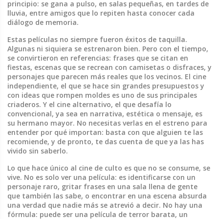
principio: se gana a pulso, en salas pequeñas, en tardes de
lluvia, entre amigos que lo repiten hasta conocer cada
diálogo de memoria.
Estas películas no siempre fueron éxitos de taquilla.
Algunas ni siquiera se estrenaron bien. Pero con el tiempo,
se convirtieron en referencias: frases que se citan en
fiestas, escenas que se recrean con camisetas o disfraces, y
personajes que parecen más reales que los vecinos. El
cine
independiente
,
el que se hace sin grandes presupuestos y
con ideas que rompen moldes
es uno de sus principales
criaderos. Y el
cine alternativo
,
el que desafía lo
convencional, ya sea en narrativa, estética o mensaje
, es
su hermano mayor. No necesitas verlas en el estreno para
entender por qué importan: basta con que alguien te las
recomiende, y de pronto, te das cuenta de que ya las has
vivido sin saberlo.
Lo que hace único al cine de culto es que no se consume, se
vive. No es solo ver una película: es identificarse con un
personaje raro, gritar frases en una sala llena de gente
que también las sabe, o encontrar en una escena absurda
una verdad que nadie más se atrevió a decir. No hay una
fórmula: puede ser una película de terror barata, un