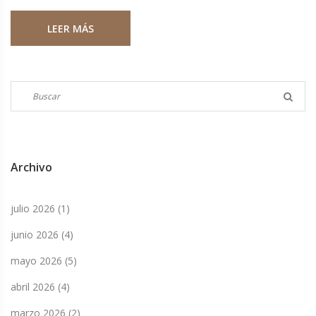
fallecimiento fue anunciado por medios estadounidenses,
LEER MÁS
aunque no se han revelado detalles sobre las causas de su
muerte.
Archivo
julio 2026
(1)
junio 2026
(4)
mayo 2026
(5)
abril 2026
(4)
marzo 2026
(2)