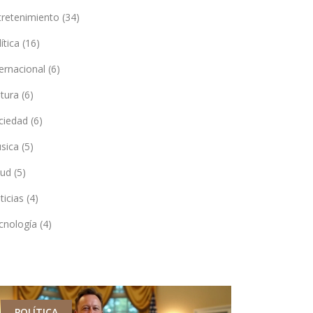
tretenimiento
(34)
lítica
(16)
ternacional
(6)
ltura
(6)
ciedad
(6)
sica
(5)
lud
(5)
ticias
(4)
cnología
(4)
POLÍTICA
DEPORTES