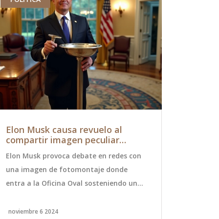
Elon Musk causa revuelo al
Controver
compartir imagen peculiar
chileno: 
desde la Oficina Oval tras
Palacios 
Elon Musk provoca debate en redes con
La ANFP ha p
triunfo electoral de Trump
La Calera
una imagen de fotomontaje donde
mediocampis
entra a la Oficina Oval sosteniendo un
contra Unión
lavabo, tras el triunfo electoral de
de la concen
Donald Trump en 2024. La imagen,
chilena por 
noviembre 6 2024
octubre 16 20