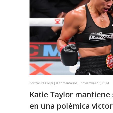
Por
Yanira Colipi
|
0 Comentarios
|
noviembre 16, 2024
Katie Taylor mantiene
en una polémica victo
ENTRETENIMIENTO