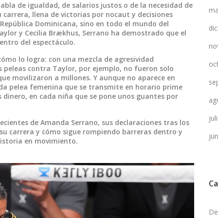
bla de igualdad, de salarios justos o de la necesidad de
ma
 carrera, llena de victorias por nocaut y decisiones
n República Dominicana, sino en todo el mundo del
di
aylor y Cecilia Brækhus, Serrano ha demostrado que el
entro del espectáculo.
no
 cómo lo logra: con una mezcla de agresividad
oc
 peleas contra Taylor, por ejemplo, no fueron solo
 que movilizaron a millones. Y aunque no aparece en
se
 cada pelea femenina que se transmite en horario prime
 dinero, en cada niña que se pone unos guantes por
ag
ju
recientes de Amanda Serrano, sus declaraciones tras los
u carrera y cómo sigue rompiendo barreras dentro y
ju
historia en movimiento.
Ca
De