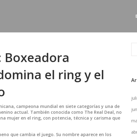
: Boxeadora
omina el ring y el
Ar
o
ju
nicana, campeona mundial en siete categorías y una de
ju
menino actual
. También conocida como
The Real Deal
, no
 una mujer en el ring, con potencia, técnica y carisma que
ma
ab
eno que cambia el juego. Su nombre aparece en los