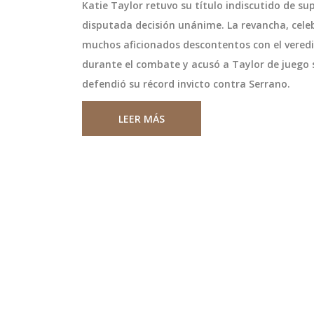
Katie Taylor retuvo su título indiscutido de s
disputada decisión unánime. La revancha, celeb
muchos aficionados descontentos con el veredic
durante el combate y acusó a Taylor de juego 
defendió su récord invicto contra Serrano.
LEER MÁS
ntra Chile U20:
John Malkovich rueda 'Wild
misión en Vivo y
Horse Nine' en Rapa Nui b
el
estrictas medidas para pro
 entre Paraguay U20
John Malkovich, Sam Rockwell y M
ub-20
el patrimonio
udamericano Sub-20
Ruffalo encabezan el rodaje de 'Wi
levará a cabo el 31
Horse Nine', la nueva comedia dr
mbos equipos luchan
dirigida por Martin McDonagh en 
stacada en el Grupo
remota Isla de Pascua. El proyec
julio 9 2025