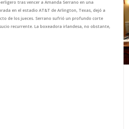
uperligero tras vencer a Amanda Serrano en una
rada en el estadio AT&T de Arlington, Texas, dejó a
to de los jueces. Serrano sufrió un profundo corte
sucio recurrente. La boxeadora irlandesa, no obstante,
Nicolás Jarry Rompe Racha
ajo
Perdida y Asegura Premio en el
teger
ATP 250 de Chengdu
ark
El tenista chileno Nicolás Jarry ha roto
ld
su racha perdida al avanzar a la
amática
siguiente ronda en el torneo ATP 250 de
la
Chengdu, China. Jarry venció al eslovaco
to toma
Lukas Klein, actualmente clasificado en
septiembre 20 2024