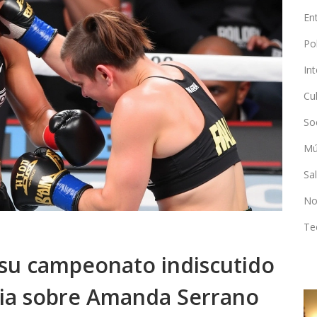
En
Po
In
Cu
So
Mú
Sa
No
Te
 su campeonato indiscutido
ria sobre Amanda Serrano
DEPORTES