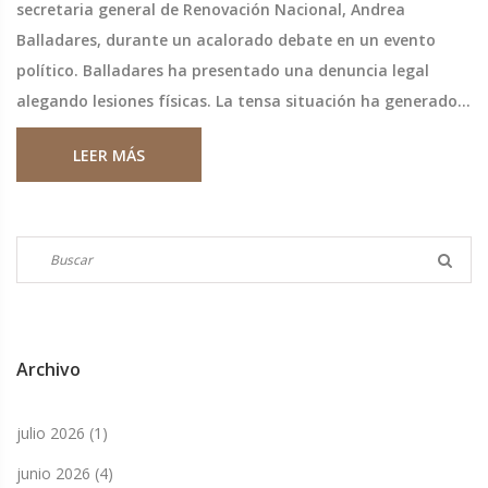
secretaria general de Renovación Nacional, Andrea
Balladares, durante un acalorado debate en un evento
político. Balladares ha presentado una denuncia legal
alegando lesiones físicas. La tensa situación ha generado
condenas políticas y está bajo investigación de las
LEER MÁS
autoridades locales.
Archivo
julio 2026
(1)
junio 2026
(4)