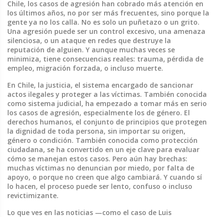
Chile, los casos de agresión han cobrado más atención en
los últimos años, no por ser más frecuentes, sino porque la
gente ya no los calla.
No es solo un puñetazo o un grito.
Una agresión puede ser un control excesivo, una amenaza
silenciosa, o un ataque en redes que destruye la
reputación de alguien. Y aunque muchas veces se
minimiza, tiene consecuencias reales: trauma, pérdida de
empleo, migración forzada, o incluso muerte.
En Chile, la
justicia
,
el sistema encargado de sancionar
actos ilegales y proteger a las víctimas
. También conocida
como
sistema judicial
,
ha empezado a tomar más en serio
los casos de agresión, especialmente los de género. El
derechos humanos
,
el conjunto de principios que protegen
la dignidad de toda persona, sin importar su origen,
género o condición
. También conocida como
protección
ciudadana
,
se ha convertido en un eje clave para evaluar
cómo se manejan estos casos. Pero aún hay brechas:
muchas víctimas no denuncian por miedo, por falta de
apoyo, o porque no creen que algo cambiará. Y cuando sí
lo hacen, el proceso puede ser lento, confuso o incluso
revictimizante.
Lo que ves en las noticias —como el caso de Luis