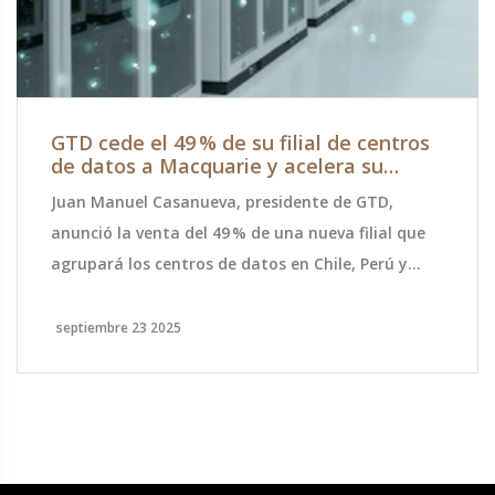
GTD cede el 49 % de su filial de centros
de datos a Macquarie y acelera su
expansión en Latinoamérica
Juan Manuel Casanueva, presidente de GTD,
anunció la venta del 49 % de una nueva filial que
agrupará los centros de datos en Chile, Perú y
Colombia a Macquarie. La operación aporta
capital y experiencia internacional para impulsar
septiembre 23 2025
la expansión regional. GTD cuenta ya con 11
instalaciones y una inversión de 50 millones de
dólares. El acuerdo se firmará en los próximos dos
meses, aunque el precio no se ha revelado. El
mercado latinoamericano de centros de datos se