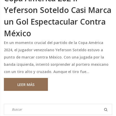
Yeferson Soteldo Casi Marca
un Gol Espectacular Contra
México
En un momento crucial del partido de la Copa América
2024, el jugador venezolano Yeferson Soteldo estuvo a
punto de marcar contra México. Con una jugada por la
banda izquierda, intentó sorprender al portero mexicano
con un tiro alto y cruzado. Aunque el tiro fue
impresionante, el portero logró desviar el balón,
LEER MÁS
manteniendo el empate temporalmente.