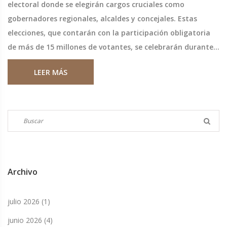
electoral donde se elegirán cargos cruciales como
gobernadores regionales, alcaldes y concejales. Estas
elecciones, que contarán con la participación obligatoria
de más de 15 millones de votantes, se celebrarán durante
dos días debido a la complejidad de las papeletas.
LEER MÁS
Descubre cómo conocer a los candidatos para cada
comuna y la relevancia de participar en este proceso
democrático.
Archivo
julio 2026
(1)
junio 2026
(4)