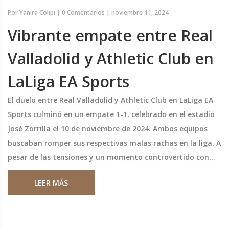
Por
Yanira Colipi
|
0 Comentarios
|
noviembre 11, 2024
Vibrante empate entre Real
Valladolid y Athletic Club en
LaLiga EA Sports
El duelo entre Real Valladolid y Athletic Club en LaLiga EA
Sports culminó en un empate 1-1, celebrado en el estadio
José Zorrilla el 10 de noviembre de 2024. Ambos equipos
buscaban romper sus respectivas malas rachas en la liga. A
pesar de las tensiones y un momento controvertido con
una tarjeta roja que se redujo a amarilla, el partido
LEER MÁS
finalizó con un gol para cada equipo, dejando a ambos
conjuntos en sus posiciones actuales en la tabla.