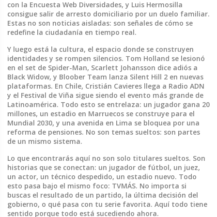
con la Encuesta Web Diversidades, y Luis Hermosilla
consigue salir de arresto domiciliario por un duelo familiar.
Estas no son noticias aisladas: son señales de cómo se
redefine la ciudadanía en tiempo real.
Y luego está la
cultura
,
el espacio donde se construyen
identidades y se rompen silencios
. Tom Holland se lesionó
en el set de Spider-Man, Scarlett Johansson dice adiós a
Black Widow, y Bloober Team lanza Silent Hill 2 en nuevas
plataformas. En Chile, Cristián Cavieres llega a Radio ADN
y el Festival de Viña sigue siendo el evento más grande de
Latinoamérica. Todo esto se entrelaza: un jugador gana 20
millones, un estadio en Marruecos se construye para el
Mundial 2030, y una avenida en Lima se bloquea por una
reforma de pensiones. No son temas sueltos: son partes
de un mismo sistema.
Lo que encontrarás aquí no son solo titulares sueltos. Son
historias que se conectan: un jugador de fútbol, un juez,
un actor, un técnico despedido, un estadio nuevo. Todo
esto pasa bajo el mismo foco: TVMÁS. No importa si
buscas el resultado de un partido, la última decisión del
gobierno, o qué pasa con tu serie favorita. Aquí todo tiene
sentido porque todo está sucediendo ahora.