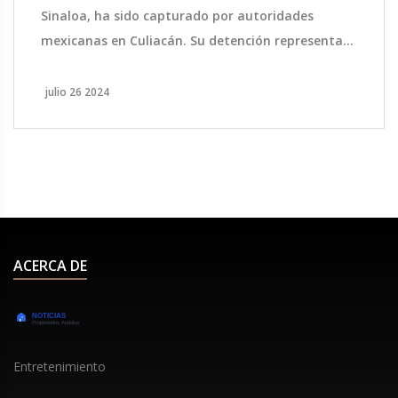
Sinaloa, ha sido capturado por autoridades
mexicanas en Culiacán. Su detención representa
un golpe significativo para una de las
organizaciones criminales más poderosas de
julio 26 2024
México. Zambada ha estado evadiendo la justicia
durante décadas.
ACERCA DE
Entretenimiento