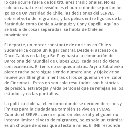
lo que ocurre fuera de los titulares tradicionales.
No es
solo un canal de televisión: es el punto donde se juntan los
goles de Universidad de Chile, las decisiones del SERVEL
sobre el voto de migrantes, y las peleas entre figuras de la
farándula como Daniela Aránguiz y Cony Capelli. Aquí no
se habla de cosas separadas: se habla de Chile en
movimiento.
El
deporte
,
un motor constante de noticias en Chile y
Sudamérica
ocupa un lugar central. Desde el ascenso de
Once Caldas en la Liga BetPlay hasta la eliminación del
Barcelona del Mundial de Clubes 2025, cada partido tiene
consecuencias. El tenis no se queda atrás: Aryna Sabalenka
pierde racha pero sigue siendo número uno, y Djokovic se
mueve por Shanghai mientras otros se queman en el calor
de Cincinnati. Estos no son solo resultados: son historias
de presión, estrategia y vida personal que se reflejan en los
estadios y en las pantallas.
La
política chilena
,
el entorno donde se deciden derechos y
límites para la ciudadanía
también se vive en TVMÁS.
Cuando el SERVEL cierra el padrón electoral y el gobierno
intenta limitar el voto de migrantes, no es solo un trámite:
es un choque de ideas que afecta a miles. El INE responde