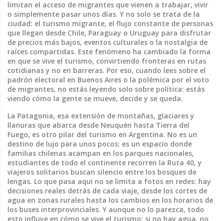
limitan el acceso de migrantes que vienen a trabajar, vivir
o simplemente pasar unos días.
Y no solo se trata de la
ciudad: el
turismo migrante
,
el flujo constante de personas
que llegan desde Chile, Paraguay o Uruguay para disfrutar
de precios más bajos, eventos culturales o la nostalgia de
raíces compartidas
. Este fenómeno ha cambiado la forma
en que se vive el turismo, convirtiendo fronteras en rutas
cotidianas y no en barreras.
Por eso, cuando lees sobre el
padrón electoral en Buenos Aires o la polémica por el voto
de migrantes, no estás leyendo solo sobre política: estás
viendo cómo la gente se mueve, decide y se queda.
La
Patagonia
,
esa extensión de montañas, glaciares y
llanuras que abarca desde Neuquén hasta Tierra del
Fuego
, es otro pilar del turismo en Argentina. No es un
destino de lujo para unos pocos: es un espacio donde
familias chilenas acampan en los parques nacionales,
estudiantes de todo el continente recorren la Ruta 40, y
viajeros solitarios buscan silencio entre los bosques de
lengas. Lo que pasa aquí no se limita a fotos en redes: hay
decisiones reales detrás de cada viaje, desde los cortes de
agua en zonas rurales hasta los cambios en los horarios de
los buses interprovinciales. Y aunque no lo parezca, todo
esto influye en cómo se vive el turismo: si no hay agua, no