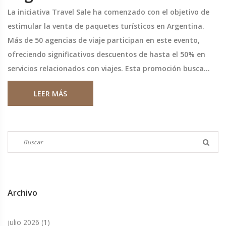
La iniciativa Travel Sale ha comenzado con el objetivo de
estimular la venta de paquetes turísticos en Argentina.
Más de 50 agencias de viaje participan en este evento,
ofreciendo significativos descuentos de hasta el 50% en
servicios relacionados con viajes. Esta promoción busca
incentivar el turismo, ofreciendo a los consumidores
LEER MÁS
atractivas ofertas para planificar sus vacaciones.
Archivo
julio 2026
(1)