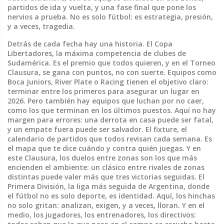
partidos de ida y vuelta, y una fase final que pone los
nervios a prueba.
No es solo fútbol: es estrategia, presión,
y a veces, tragedia.
Detrás de cada fecha hay una historia. El
Copa
Libertadores
,
la máxima competencia de clubes de
Sudamérica
. Es el premio que todos quieren, y en el Torneo
Clausura, se gana con puntos, no con suerte. Equipos como
Boca Juniors, River Plate o Racing tienen el objetivo claro:
terminar entre los primeros para asegurar un lugar en
2026. Pero también hay equipos que luchan por no caer,
como los que terminan en los últimos puestos. Aquí no hay
margen para errores: una derrota en casa puede ser fatal,
y un empate fuera puede ser salvador. El
fixture
,
el
calendario de partidos que todos revisan cada semana
. Es
el mapa que te dice cuándo y contra quién juegas. Y en
este Clausura, los duelos entre zonas son los que más
encienden el ambiente: un clásico entre rivales de zonas
distintas puede valer más que tres victorias seguidas.
El
Primera División
,
la liga más seguida de Argentina, donde
el fútbol no es solo deporte, es identidad
. Aquí, los hinchas
no solo gritan: analizan, exigen, y a veces, lloran. Y en el
medio, los jugadores, los entrenadores, los directivos: