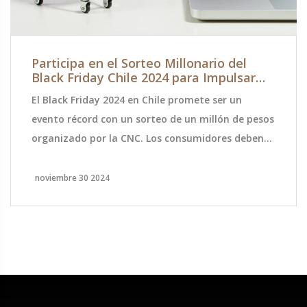
Participa en el Sorteo Millonario del
Black Friday Chile 2024 para Impulsar
Ventas
El Black Friday 2024 en Chile promete ser un
evento récord con un sorteo de un millón de pesos
organizado por la CNC. Los consumidores deben
realizar compras del 25 al 30 de noviembre en
tiendas participantes y registrar su compra para
noviembre 30 2024
participar. El sorteo busca fomentar el comercio
local durante esta temporada de compras.