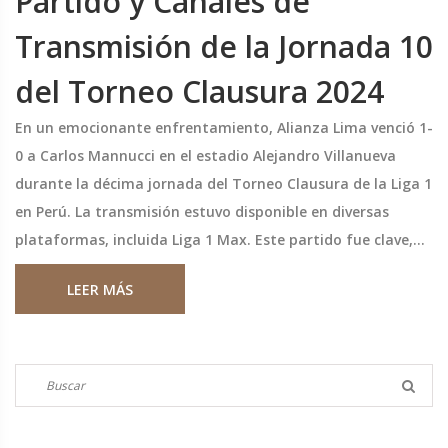
Partido y Canales de
Transmisión de la Jornada 10
del Torneo Clausura 2024
En un emocionante enfrentamiento, Alianza Lima venció 1-
0 a Carlos Mannucci en el estadio Alejandro Villanueva
durante la décima jornada del Torneo Clausura de la Liga 1
en Perú. La transmisión estuvo disponible en diversas
plataformas, incluida Liga 1 Max. Este partido fue clave,
ya que marcó el posible debut de Paolo Guerrero con
LEER MÁS
Alianza Lima, consolidándolos en la cima de la tabla.