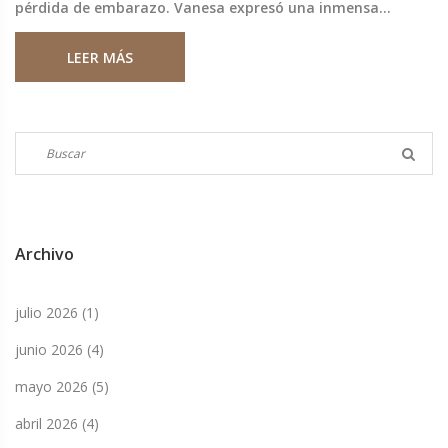
pérdida de embarazo. Vanesa expresó una inmensa
felicidad y alivio, describiendo la experiencia como una
LEER MÁS
‘alegría inexplicable’.
Archivo
julio 2026
(1)
junio 2026
(4)
mayo 2026
(5)
abril 2026
(4)