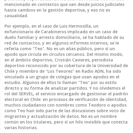
mencionado en contextos que van desde juicios judiciales
hasta cambios en la gestión deportiva, y eso no es
casualidad.
Por ejemplo, en el caso de
Luis Hermosilla
,
un
exfuncionario de Carabineros implicado en un caso de
duelo familiar y arresto domiciliario
, se ha hablado de su
red de contactos, y en algunos informes internos, se le
refería como "Teo". No es un alias público, pero sí un
apodo que circula en círculos cercanos. Del mismo modo,
en el ámbito deportivo,
Cristián Cavieres
,
periodista
deportivo reconocido por su cobertura de la Universidad de
Chile y miembro de "Los Tenores" en Radio ADN
, ha sido
vinculado a un grupo de colegas que usan apodos en el
estudio. Algunos de ellos lo llaman "Teo" por su estilo
directo y su forma de analizar partidos. Y no olvidemos el
rol del
SERVEL
,
el servicio encargado de gestionar el padrón
electoral en Chile
: en procesos de verificación de identidad,
muchos ciudadanos con nombres como Teodoro o apodos
como Teo han sido parte de las discusiones sobre voto de
migrantes y actualización de datos. No es un nombre
común en los titulares, pero sí un hilo invisible que conecta
varias historias.