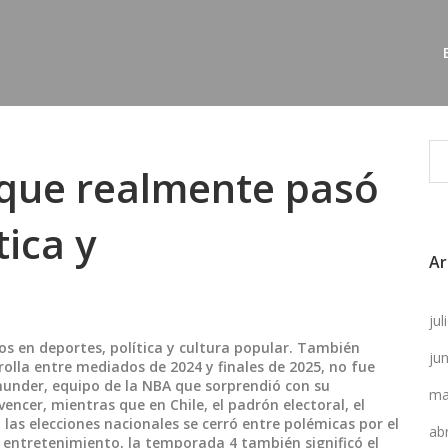
 que realmente pasó
tica y
Ar
ju
s en deportes, política y cultura popular
. También
ju
rolla entre mediados de 2024 y finales de 2025
, no fue
hunder
,
equipo de la NBA que sorprendió con su
ma
 vencer, mientras que en Chile, el
padrón electoral
,
el
 las elecciones nacionales
se cerró entre polémicas por el
ab
l entretenimiento, la
temporada 4
también significó el