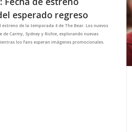
 Fecha de estreno
del esperado regreso
el estreno de la temporada 4 de The Bear. Los nuevos
te de Carmy, Sydney y Richie, explorando nuevas
 mientras los fans esperan imágenes promocionales.
ade
Djokovic supera a Hanfmann y
grande
avanza en el Shanghai Masters
la
2025
ción
Novak Djokovic vence en tres sets a
io de
Yannick Hanfmann en el Rolex Shanghai
Masters 2025, superando el calor y
030. El
avanzando al siguiente turno del
rhams,
torneo.
octubre 6 2025