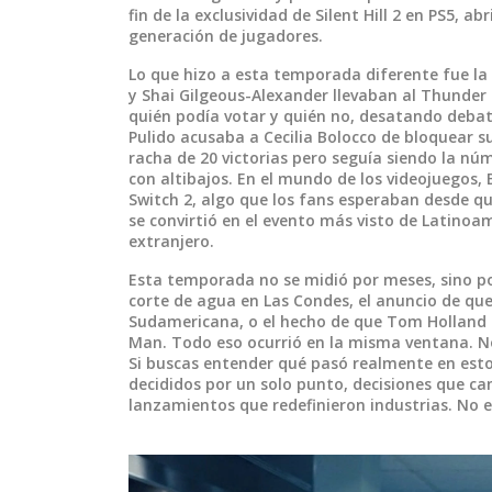
fin de la exclusividad de
Silent Hill 2 en PS5
, ab
generación de jugadores.
Lo que hizo a esta temporada diferente fue l
y Shai Gilgeous-Alexander llevaban al Thunder 
quién podía votar y quién no, desatando debat
Pulido acusaba a Cecilia Bolocco de bloquear su 
racha de 20 victorias pero seguía siendo la nú
con altibajos. En el mundo de los videojuegos, 
Switch 2, algo que los fans esperaban desde que
se convirtió en el evento más visto de Latinoam
extranjero.
Esta temporada no se midió por meses, sino p
corte de agua en Las Condes, el anuncio de que
Sudamericana, o el hecho de que Tom Holland t
Man. Todo eso ocurrió en la misma ventana. No
Si buscas entender qué pasó realmente en esto
decididos por un solo punto, decisiones que c
lanzamientos que redefinieron industrias. No es