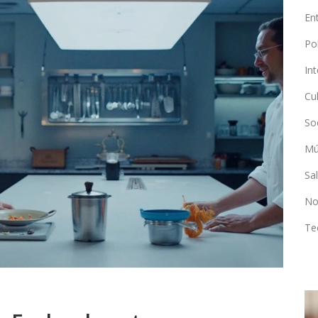
En
Po
In
Cu
So
Mú
Sa
No
Te
SPORTS