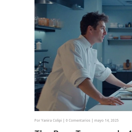
Por
Yanira Colipi
|
0 Comentarios
|
mayo 14, 2025
DEPORTES