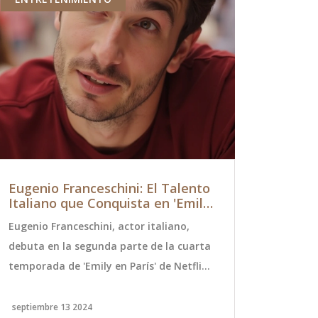
Eugenio Franceschini: El Talento
Terremot
Italiano que Conquista en 'Emily
Impacta C
in Paris'
Detalles 
Eugenio Franceschini, actor italiano,
El 7 de dici
debuta en la segunda parte de la cuarta
de magnitud
temporada de 'Emily en París' de Netflix.
México, segú
Nacido en Verona, proviene de una
Nacional. El
familia de artistas y ha trabajado en
al sur de Ci
septiembre 13 2024
diciembre 8 2