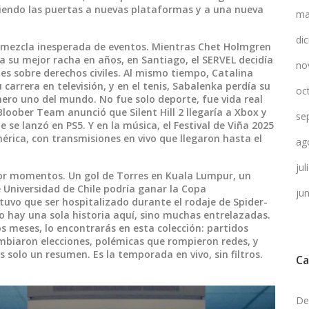
riendo las puertas a nuevas plataformas y a una nueva
ma
di
a mezcla inesperada de eventos. Mientras Chet Holmgren
a su mejor racha en años, en Santiago, el SERVEL decidía
no
es sobre derechos civiles. Al mismo tiempo, Catalina
carrera en televisión, y en el tenis, Sabalenka perdía su
oc
mero uno del mundo. No fue solo deporte, fue vida real
Bloober Team anunció que Silent Hill 2 llegaría a Xbox y
se
 se lanzó en PS5. Y en la música, el Festival de Viña 2025
érica, con transmisiones en vivo que llegaron hasta el
ag
ju
or momentos. Un gol de Torres en Kuala Lumpur, un
 Universidad de Chile podría ganar la Copa
ju
uvo que ser hospitalizado durante el rodaje de Spider-
 hay una sola historia aquí, sino muchas entrelazadas.
s meses, lo encontrarás en esta colección: partidos
ambiaron elecciones, polémicas que rompieron redes, y
 solo un resumen. Es la temporada en vivo, sin filtros.
Ca
De