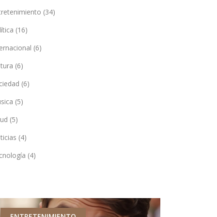
tretenimiento
(34)
lítica
(16)
ternacional
(6)
ltura
(6)
ciedad
(6)
sica
(5)
lud
(5)
ticias
(4)
cnología
(4)
ENTRETENIMIENTO
NOTICIAS 