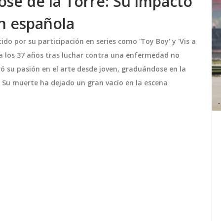
José de la Torre: Su impacto
ón española
ido por su participación en series como 'Toy Boy' y 'Vis a
24 a los 37 años tras luchar contra una enfermedad no
ó su pasión en el arte desde joven, graduándose en la
 Su muerte ha dejado un gran vacío en la escena
4 en
Interacciones Cautivadoras
atos a
Entre Emilia Dides y William
Levy Despiertan Rumores de
Emilia Dides, concursante de Miss Chile
Romance
de se
2024, está en el centro de la atención
debido a sus intercambios coquetos en
 y
redes sociales con William Levy. A pesar
de la especulación de un posible
noviembre 17 2024