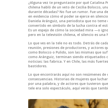
¿Alguna vez te preguntaste por qué
Catalina P
chilena
habló de un veto de
Cecilia Bolocco
,
una
durante décadas
? No fue un rumor. Fue una de
en evidencia cómo el poder se ejerce en silencio
Daniela Aránguiz
,
una periodista que no teme d
convertido en símbolo de la lucha contra el es
Es un espejo de cómo la sociedad mira —o ignor
pero en la televisión chilena, el silencio es un
Lo que ves en la tele no es todo. Detrás de ca
reunión, presiones de productores, y actores q
como Bolocco o Pulido, son las mismas que sufr
como Aránguiz, terminan siendo etiquetados c
noticias: las fabrica. Y en Chile, las más fuert
bastidores.
Lo que encontrarás aquí no son resúmenes de ca
consecuencias. Historias de mujeres que lucha
por una palabra, y de actores que tuvieron que e
tele era solo espectáculo, aquí verás que tamb