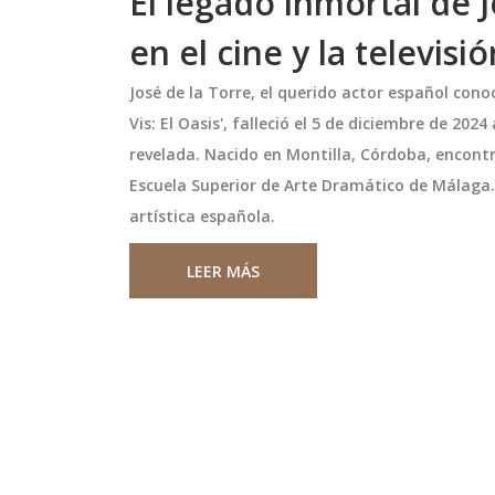
El legado inmortal de 
en el cine y la televisi
José de la Torre, el querido actor español conoc
Vis: El Oasis', falleció el 5 de diciembre de 20
revelada. Nacido en Montilla, Córdoba, encontr
Escuela Superior de Arte Dramático de Málaga.
artística española.
LEER MÁS
 ventaja ante la
Elecciones Municipales 202
okounmpo
Chile: Conoce a los Candid
Alcaldes en Cada Comuna
rriors buscan
En octubre de 2024, Chile vivirá un
cia de Giannis
importante proceso electoral don
cientemente
elegirán cargos cruciales como
rtalecer su posición
gobernadores regionales, alcaldes
ste. Con la
concejales. Estas elecciones, que
octubre 26 2024