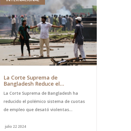
La Corte Suprema de
Vélez y A
Bangladesh Reduce el
un dramát
Controvertido Sistema de
La Corte Suprema de Bangladesh ha
Vélez estuv
Cuotas de Empleo tras
Mortíferas Protestas
reducido el polémico sistema de cuotas
partido cont
de empleo que desató violentas
un gol de M
protestas lideradas principalmente por
igualó el ma
estudiantes. La decisión busca aliviar
impidió a V
julio 22 2024
noviembre 2 