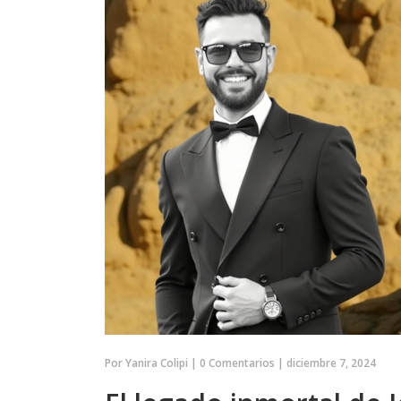
Por
Yanira Colipi
|
0 Comentarios
|
diciembre 7, 2024
POLÍTICA