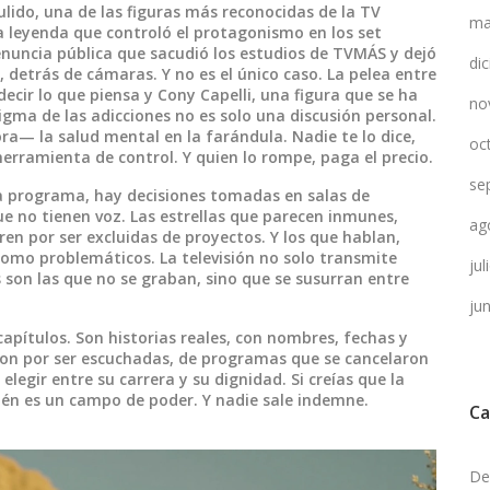
ulido
,
una de las figuras más reconocidas de la TV
ma
 leyenda que controló el protagonismo en los set
nuncia pública que sacudió los estudios de TVMÁS y dejó
di
, detrás de cámaras. Y no es el único caso. La pelea entre
ecir lo que piensa
y
Cony Capelli
,
una figura que se ha
no
tigma de las adicciones
no es solo una discusión personal.
a— la salud mental en la farándula. Nadie te lo dice,
oc
a herramienta de control. Y quien lo rompe, paga el precio.
se
da programa, hay decisiones tomadas en salas de
ue no tienen voz. Las estrellas que parecen inmunes,
ag
en por ser excluidas de proyectos. Y los que hablan,
omo problemáticos. La televisión no solo transmite
ju
es son las que no se graban, sino que se susurran entre
ju
pítulos. Son historias reales, con nombres, fechas y
ron por ser escuchadas, de programas que se cancelaron
legir entre su carrera y su dignidad. Si creías que la
ién es un campo de poder. Y nadie sale indemne.
Ca
De