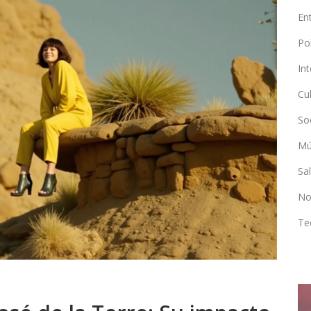
En
Po
In
Cu
So
Mú
Sa
No
Te
ENTRETENIMIENTO