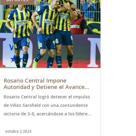
Rosario Central Impone
Bencina e
Autoridad y Detiene el Avance
descuento
de Vélez en la Liga Profesional
Rosario Central logró detener el impulso
Guía comple
Argentina
de Vélez Sarsfield con una contundente
en Chile pa
victoria de 3-0, acercándose a los líderes
$300/litro e
de la Liga Profesional Argentina. El
tarjetas ban
partido se llevó a cabo el 1 de octubre de
octubre 2 2024
mayo 23 2026