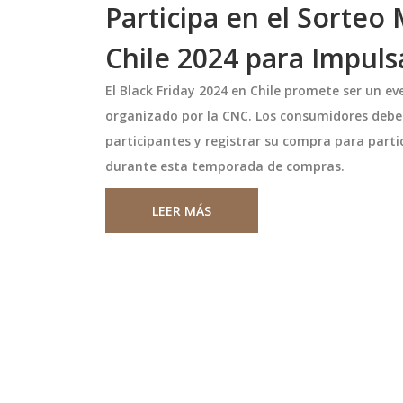
Participa en el Sorteo 
Chile 2024 para Impuls
El Black Friday 2024 en Chile promete ser un e
organizado por la CNC. Los consumidores deben
participantes y registrar su compra para parti
durante esta temporada de compras.
LEER MÁS
a a Flamengo con
IVSS adelanta pago de
solidez
pensiones de abril para evi
retrasos bancarios
ívar y Flamengo
El IVSS adelanta el pago de pensi
entro táctico y
abril al 20 de marzo de 2026 por f
enador Thiago Leitao
bancario. Beneficiará a 1.472.207
 de su equipo y está
personas con Bs. 130 y nuevos ing
ovechar cualquier
abril 11 2026