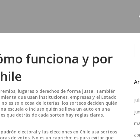
cómo funciona y por
hile
Ar
premios, lugares o derechos de forma justa
. También
amienta que usan instituciones, empresas y el Estado
ju
 no es solo cosa de loterías: los sorteos deciden quién
una escuela o incluso quién se lleva un auto en una
ju
s que detrás de cada sorteo hay reglas claras,
ma
 padrón electoral y las elecciones en Chile
usa sorteos
ab
oras de votos. No es un capricho: es para evitar que