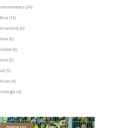
tretenimiento
(34)
lítica
(16)
ternacional
(6)
ltura
(6)
ciedad
(6)
sica
(5)
lud
(5)
ticias
(4)
cnología
(4)
DEPORTES
ECONOMÍA