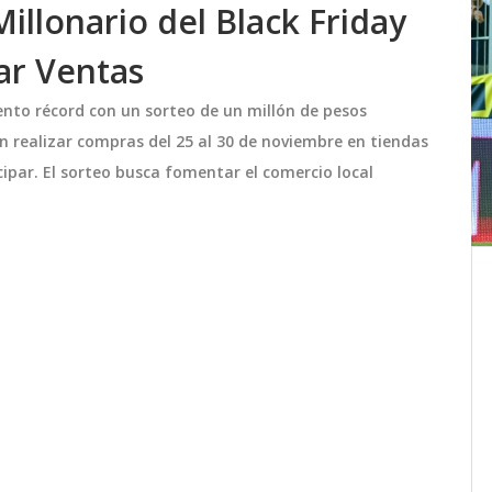
Millonario del Black Friday
ar Ventas
vento récord con un sorteo de un millón de pesos
 realizar compras del 25 al 30 de noviembre en tiendas
cipar. El sorteo busca fomentar el comercio local
Bastián Bodenhöfer y sus hijos:
tar
una foto que resalta su notable
parecido familiar
ones de
Bastián Bodenhöfer, famoso actor
eriado
chileno, ha sorprendido a sus seguidores
al compartir una imagen inédita en
resos.
Instagram junto a sus tres hijos: Maira,
Ian y Damián. La fotografía
octubre 9 2024