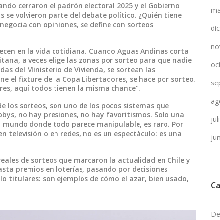
ando cerraron el padrón electoral 2025 y el Gobierno
ma
s se volvieron parte del debate político. ¿Quién tiene
 negocia con opiniones, se define con sorteos
di
no
recen en la vida cotidiana. Cuando Aguas Andinas corta
tana, a veces elige las zonas por sorteo para que nadie
oc
das del Ministerio de Vivienda, se sortean las
ine el fixture de la Copa Libertadores, se hace por sorteo.
se
eres, aquí todos tienen la misma chance".
ag
e los sorteos, son uno de los pocos sistemas que
bbys, no hay presiones, no hay favoritismos. Solo una
ju
 un mundo donde todo parece manipulable, es raro. Por
en televisión o en redes, no es un espectáculo: es una
ju
reales de sorteos que marcaron la actualidad en Chile y
hasta premios en loterías, pasando por decisiones
lo titulares: son ejemplos de cómo el azar, bien usado,
Ca
De