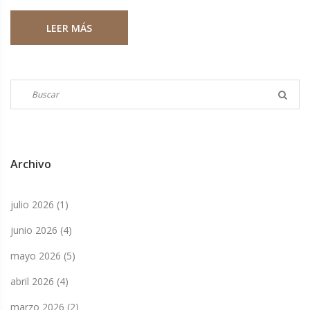
respetar la muerte del personaje en una franquicia donde
LEER MÁS
resurrecciones son comunes.
Archivo
julio 2026
(1)
junio 2026
(4)
mayo 2026
(5)
abril 2026
(4)
marzo 2026
(2)