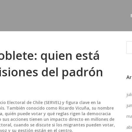
oblete: quien está
isiones del padrón
Ar
e
ju
cio Electoral de Chile (SERVEL) y figura clave en la
ju
ís
. También conocido como
Ricardo Vicuña
, su nombre
, quién puede votar y qué reglas rigen la democracia
ma
o sus acciones tienen un impacto directo en millones de
ctoral, cuando se discute si los migrantes pueden votar,
ab
 voz y su gestión están en el centro.