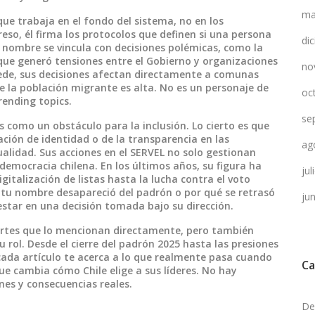
ma
que trabaja en el fondo del sistema, no en los
eso, él firma los protocolos que definen si una persona
di
u nombre se vincula con decisiones polémicas, como la
que generó tensiones entre el Gobierno y organizaciones
no
 sede, sus decisiones afectan directamente a comunas
e la población migrante es alta. No es un personaje de
oc
rending topics.
se
s como un obstáculo para la inclusión. Lo cierto es que
ación de identidad o de la transparencia en las
ag
ualidad. Sus acciones en el SERVEL no solo gestionan
 democracia chilena. En los últimos años, su figura ha
ju
italización de listas hasta la lucha contra el voto
é tu nombre desapareció del padrón o por qué se retrasó
ju
estar en una decisión tomada bajo su dirección.
portes que lo mencionan directamente, pero también
u rol. Desde el cierre del padrón 2025 hasta las presiones
 cada artículo te acerca a lo que realmente pasa cuando
Ca
e cambia cómo Chile elige a sus líderes. No hay
nes y consecuencias reales.
De