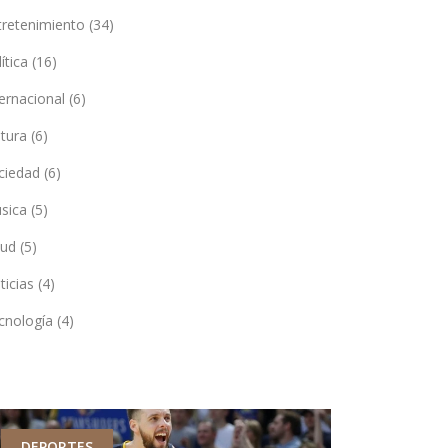
tretenimiento
(34)
lítica
(16)
ternacional
(6)
ltura
(6)
ciedad
(6)
sica
(5)
lud
(5)
ticias
(4)
cnología
(4)
DEPORTES
DEPORTES