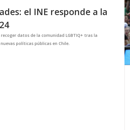
des: el INE responde a la
024
a recoger datos de la comunidad LGBTIQ+ tras la
nuevas políticas públicas en Chile.
SERVEL cierra padrón y La
a:
Moneda busca limitar voto de
migrantes
en la
SERVEL cierra el padrón electoral 2025
a por
mientras el Gobierno intenta limitar el
 el
voto de migrantes, desatando tensiones
tica y
políticas.
octubre 19 2025