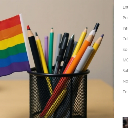
En
Po
In
Cu
So
Mú
Sa
No
Te
POLÍTICA