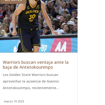
Warriors buscan ventaja ante la
Hombre C
baja de Antetokounmpo
Plantar s
durante P
Los Golden State Warriors buscan
Un hombre 
aprovechar la ausencia de Giannis
inusual y hu
Antetokounmpo, recientemente
en la canch
confirmada, para fortalecer su posición
baloncesto d
en la conferencia oeste. Con la
no fue revel
marzo 19 2025
agosto 2 202