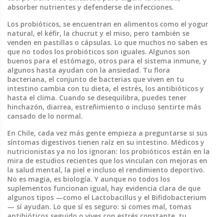
absorber nutrientes y defenderse de infecciones.
Los
probióticos
,
se encuentran en alimentos como el yogur
natural, el kéfir, la chucrut y el miso
, pero también se
venden en pastillas o cápsulas. Lo que muchos no saben es
que no todos los probióticos son iguales. Algunos son
buenos para el estómago, otros para el sistema inmune, y
algunos hasta ayudan con la ansiedad. Tu
flora
bacteriana
,
el conjunto de bacterias que viven en tu
intestino
cambia con tu dieta, el estrés, los antibióticos y
hasta el clima. Cuando se desequilibra, puedes tener
hinchazón, diarrea, estreñimiento o incluso sentirte más
cansado de lo normal.
En Chile, cada vez más gente empieza a preguntarse si sus
síntomas digestivos tienen raíz en su intestino. Médicos y
nutricionistas ya no los ignoran: los probióticos están en la
mira de estudios recientes que los vinculan con mejoras en
la salud mental, la piel e incluso el rendimiento deportivo.
No es magia, es biología. Y aunque no todos los
suplementos funcionan igual, hay evidencia clara de que
algunos tipos —como el Lactobacillus y el Bifidobacterium
— sí ayudan. Lo que sí es seguro: si comes mal, tomas
antibióticos seguido o vives con estrés constante, tu