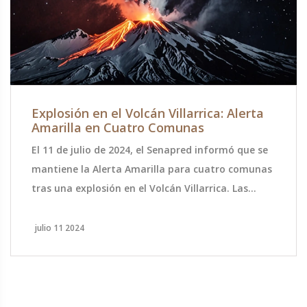
Explosión en el Volcán Villarrica: Alerta
Amarilla en Cuatro Comunas
El 11 de julio de 2024, el Senapred informó que se
mantiene la Alerta Amarilla para cuatro comunas
tras una explosión en el Volcán Villarrica. Las
autoridades siguen monitoreando de cerca la
situación. No se han mencionado detalles
julio 11 2024
específicos sobre daños o víctimas.