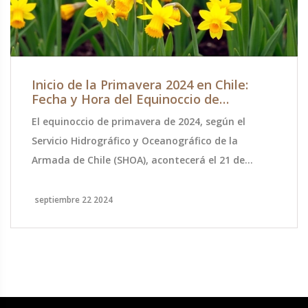
Inicio de la Primavera 2024 en Chile:
Fecha y Hora del Equinoccio de
Primavera
El equinoccio de primavera de 2024, según el
Servicio Hidrográfico y Oceanográfico de la
Armada de Chile (SHOA), acontecerá el 21 de
septiembre a las 09:44 horas. Este evento marca el
inicio oficial de la primavera en Chile y es esencial
septiembre 22 2024
para comprender los cambios estacionales.