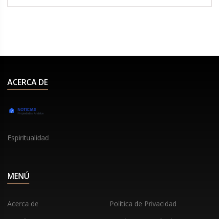
emocional que involucró a otros concursantes. La
tensión aumentó rápidamente y ambas
intercambiaron duras palabras, resaltando el
estrés creciente dentro de la casa.
ACERCA DE
Espiritualidad
MENÚ
Acerca de
Política de Privacidad