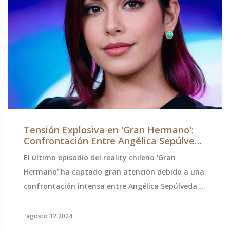
Tensión Explosiva en 'Gran Hermano':
Confrontación Entre Angélica Sepúlveda
y Chama Sacude la Casa
El último episodio del reality chileno 'Gran
Hermano' ha captado gran atención debido a una
confrontación intensa entre Angélica Sepúlveda y
Chama. El conflicto se desató cuando Angélica
expresó su incomodidad con el trato recibido por
agosto 12 2024
parte de Chama, desencadenando una reacción