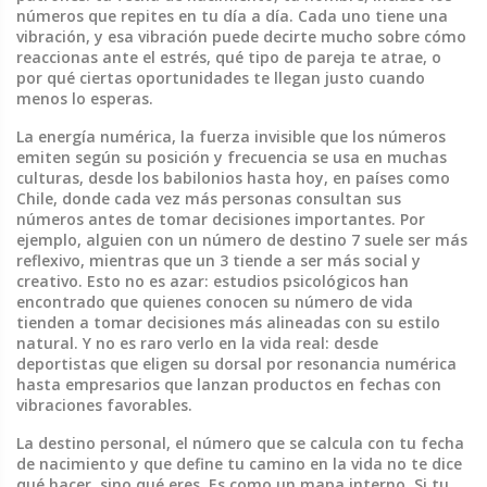
números que repites en tu día a día. Cada uno tiene una
vibración, y esa vibración puede decirte mucho sobre cómo
reaccionas ante el estrés, qué tipo de pareja te atrae, o
por qué ciertas oportunidades te llegan justo cuando
menos lo esperas.
La
energía numérica
,
la fuerza invisible que los números
emiten según su posición y frecuencia
se usa en muchas
culturas, desde los babilonios hasta hoy, en países como
Chile, donde cada vez más personas consultan sus
números antes de tomar decisiones importantes. Por
ejemplo, alguien con un número de destino 7 suele ser más
reflexivo, mientras que un 3 tiende a ser más social y
creativo. Esto no es azar: estudios psicológicos han
encontrado que quienes conocen su número de vida
tienden a tomar decisiones más alineadas con su estilo
natural. Y no es raro verlo en la vida real: desde
deportistas que eligen su dorsal por resonancia numérica
hasta empresarios que lanzan productos en fechas con
vibraciones favorables.
La
destino personal
,
el número que se calcula con tu fecha
de nacimiento y que define tu camino en la vida
no te dice
qué hacer, sino qué eres. Es como un mapa interno. Si tu