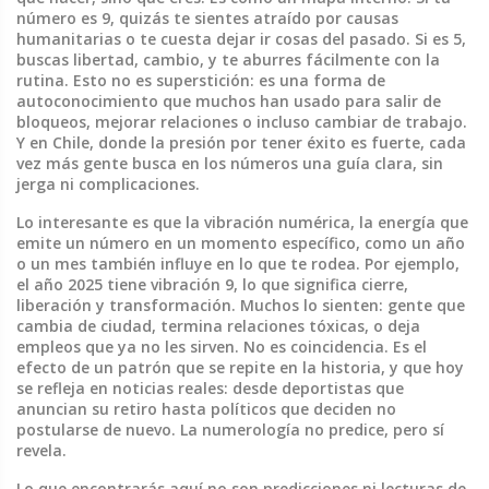
número es 9, quizás te sientes atraído por causas
humanitarias o te cuesta dejar ir cosas del pasado. Si es 5,
buscas libertad, cambio, y te aburres fácilmente con la
rutina. Esto no es superstición: es una forma de
autoconocimiento que muchos han usado para salir de
bloqueos, mejorar relaciones o incluso cambiar de trabajo.
Y en Chile, donde la presión por tener éxito es fuerte, cada
vez más gente busca en los números una guía clara, sin
jerga ni complicaciones.
Lo interesante es que la
vibración numérica
,
la energía que
emite un número en un momento específico, como un año
o un mes
también influye en lo que te rodea. Por ejemplo,
el año 2025 tiene vibración 9, lo que significa cierre,
liberación y transformación. Muchos lo sienten: gente que
cambia de ciudad, termina relaciones tóxicas, o deja
empleos que ya no les sirven. No es coincidencia. Es el
efecto de un patrón que se repite en la historia, y que hoy
se refleja en noticias reales: desde deportistas que
anuncian su retiro hasta políticos que deciden no
postularse de nuevo. La numerología no predice, pero sí
revela.
Lo que encontrarás aquí no son predicciones ni lecturas de