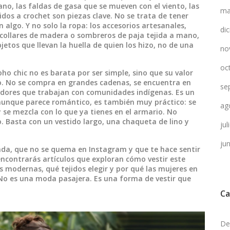
no, las faldas de gasa que se mueven con el viento, las
ma
dos a crochet son piezas clave. No se trata de tener
 algo. Y no solo la ropa: los
accesorios artesanales
,
di
 collares de madera o sombreros de paja tejida a mano
,
bjetos que llevan la huella de quien los hizo, no de una
no
oc
o chic no es barata por ser simple, sino que su valor
eso. No se compra en grandes cadenas, se encuentra en
se
ñadores que trabajan con comunidades indígenas. Es un
Y aunque parece romántico, es también muy práctico: se
ag
 se mezcla con lo que ya tienes en el armario. No
. Basta con un vestido largo, una chaqueta de lino y
ju
ju
ada, que no se quema en Instagram y que te hace sentir
 encontrarás artículos que exploran cómo vestir este
s modernas, qué tejidos elegir y por qué las mujeres en
. No es una moda pasajera. Es una forma de vestir que
Ca
De