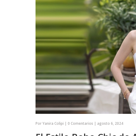
Por
Yanira Colipi
|
0 Comentarios
|
agosto 6, 2024
POLÍTICA