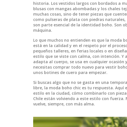
historia
. Los vestidos largos con bordados a ma
blusas con mangas abombadas y los chales teji
muchas cosas, sino de tener piezas que cuenten
como pulseras de plata con piedras naturales,
son parte esencial de la identidad boho
. Son o
máquina.
Lo que muchos no entienden es que la moda boh
está en la calidad y en el respeto por el proc
pequeños talleres, en ferias locales o en dise
estilo que se viste con calma, con intención. 
adapta al cuerpo, se usa en cualquier ocasión y
necesitas comprar todo nuevo para vestir boho
unos botines de cuero para empezar.
Si buscas algo que no se gasta en una tempor
libre, la moda boho chic es tu respuesta. Aquí
estilo en la ciudad, cómo combinarlo con pieza
Chile están volviendo a este estilo con fuerza
vuelve, siempre, con más alma.