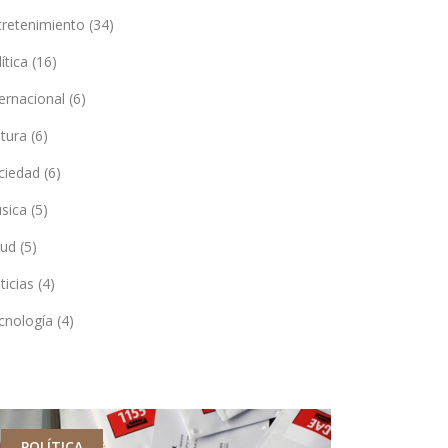
tretenimiento
(34)
lítica
(16)
ternacional
(6)
ltura
(6)
ciedad
(6)
sica
(5)
lud
(5)
ticias
(4)
cnología
(4)
POLÍTICA
ENTRETEN