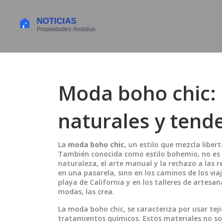
Moda boho chic: e
naturales y tend
La
moda boho chic
,
un estilo que mezcla libert
También conocida como
estilo bohemio
, no es
naturaleza, el arte manual y la rechazo a las r
en una pasarela, sino en los caminos de los via
playa de California y en los talleres de artesa
modas, las crea.
La
moda boho chic
,
se caracteriza por usar tej
tratamientos químicos
. Estos materiales no so