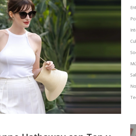
En
Po
In
Cu
So
Mú
Sa
No
Te
SALUD Y BIENESTAR