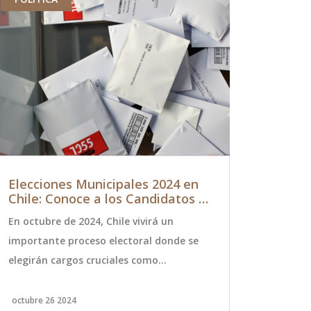
Elecciones Municipales 2024 en
Los Jaiva
Chile: Conoce a los Candidatos a
Premios C
Alcaldes en Cada Comuna
energétic
En octubre de 2024, Chile vivirá un
Los Jaivas, 
importante proceso electoral donde se
deslumbró e
elegirán cargos cruciales como
con una act
gobernadores regionales, alcaldes y
presentes ca
concejales. Estas elecciones, que
reconoció lo
octubre 26 2024
febrero 1 202