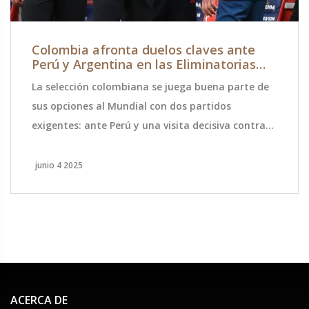
Colombia afronta duelos claves ante
Perú y Argentina en las Eliminatorias
CONMEBOL 2025
La selección colombiana se juega buena parte de
sus opciones al Mundial con dos partidos
exigentes: ante Perú y una visita decisiva contra
Argentina. Estos encuentros definirán su camino
rumbo a la Copa del Mundo 2026 bajo la dirección
junio 4 2025
de Néstor Lorenzo.
ACERCA DE