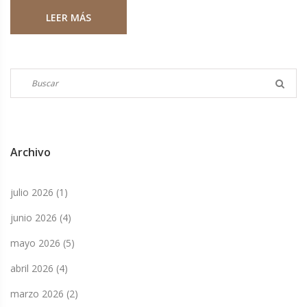
alguna vez fue el primer sencillo navideño en recibir el
LEER MÁS
premio Diamond Award por sus ventas. Su popularidad a
nivel mundial continúa fortaleciendo la ya considerable
fortuna de la cantante.
Archivo
julio 2026
(1)
junio 2026
(4)
mayo 2026
(5)
abril 2026
(4)
marzo 2026
(2)