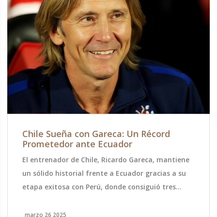
Chile Sueña con Gareca: Un Récord
Prometedor ante Ecuador
El entrenador de Chile, Ricardo Gareca, mantiene
un sólido historial frente a Ecuador gracias a su
etapa exitosa con Perú, donde consiguió tres
victorias, tres empates y dos derrotas. Gareca
encara un crucial partido de clasificación al
marzo 26 2025