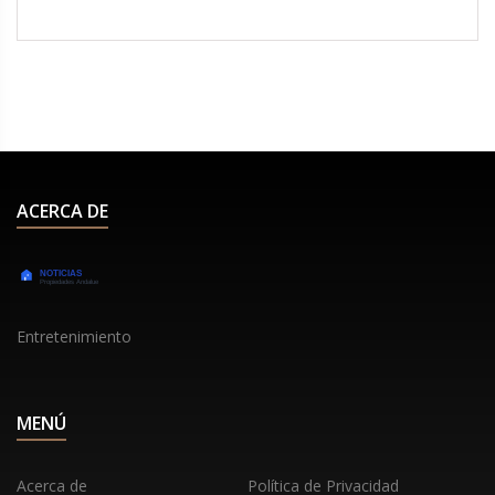
Mundial con una formación 4-3-3, buscando
revitalizar las esperanzas de Chile pese a sus
actuales dificultades con el equipo.
ACERCA DE
Entretenimiento
MENÚ
Acerca de
Política de Privacidad