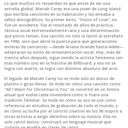
Lo que muchos no recuerdan es que antes de ser una
estrella global, Mariah Carey era una joven de Long Island
que escribía canciones en su habitación y las enviaba a
sellos discográficos. Su primer éxito, "Vision of Love", no
fue un accidente: fue el resultado de años de práctica,
técnica vocal extremadamente rara y una determinación
que pocos tenían. Esa canción no solo la lanzó al estrellato
en 1990, sino que abrió la puerta para que generaciones
enteras de cantantes —desde Ariana Grande hasta Adele—
adoptaran su estilo de ornamentación vocal. Hoy, más de
treinta años después, sigue siendo la artista femenina con
más número uno en la historia de Billboard, y eso no se
logra con suerte, se logra con dominio absoluto del arte.
El legado de Mariah Carey no se mide solo en discos de
platino o giras llenas. Se mide en cómo una canción como
"All I Want for Christmas Is You" se convirtió en un himno
anual que vuelve cada noviembre como si fuera una
tradición familiar. Se mide en cómo su voz se usó como
referencia en estudios de grabación de todo el mundo, y
en cómo su lucha por el control creativo en los 90 inspiró a
otras artistas a exigir derechos sobre su música. Ella no
solo cantó éxitos: construyó un lenguaje musical que
todavía se enseña en clases de canto.