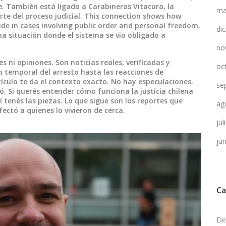
e.
También está ligado a
Carabineros Vitacura
,
la
ma
rte del proceso judicial
. This connection shows how
lide in cases involving public order and personal freedom.
di
na situación donde el sistema se vio obligado a
no
ni opiniones. Son noticias reales, verificadas y
oc
 temporal del arresto hasta las reacciones de
culo te da el contexto exacto. No hay especulaciones.
se
ó. Si querés entender cómo funciona la justicia chilena
 tenés las piezas. Lo que sigue son los reportes que
ag
ctó a quienes lo vivieron de cerca.
ju
ju
Ca
De