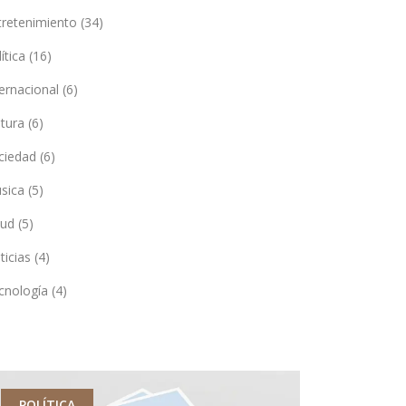
tretenimiento
(34)
lítica
(16)
ternacional
(6)
ltura
(6)
ciedad
(6)
sica
(5)
lud
(5)
ticias
(4)
cnología
(4)
POLÍTICA
DEPORTES