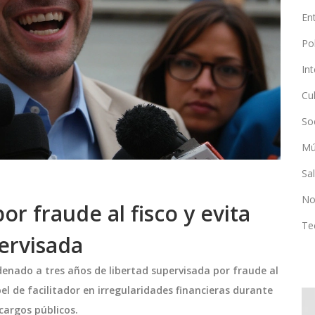
En
Po
In
Cu
So
Mú
Sa
No
r fraude al fisco y evita
Te
pervisada
denado a tres años de libertad supervisada por fraude al
l de facilitador en irregularidades financieras durante
 cargos públicos.
SERIES Y PELÍCULAS