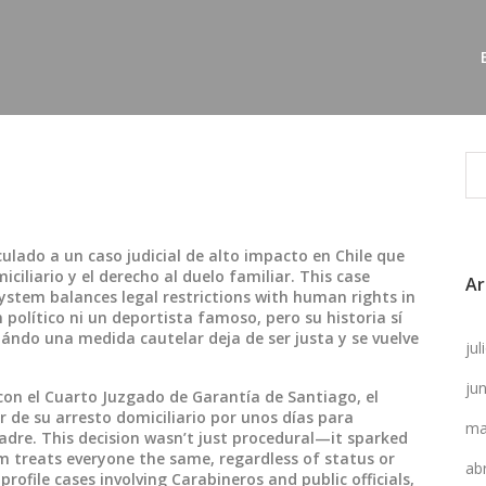
ulado a un caso judicial de alto impacto en Chile que
ciliario y el derecho al duelo familiar
. This case
Ar
ystem balances legal restrictions with human rights in
 político ni un deportista famoso, pero su historia sí
cuándo una medida cautelar deja de ser justa y se vuelve
ju
ju
con el
Cuarto Juzgado de Garantía de Santiago
,
el
ir de su arresto domiciliario por unos días para
ma
padre
. This decision wasn’t just procedural—it sparked
m treats everyone the same, regardless of status or
ab
ofile cases involving Carabineros and public officials,