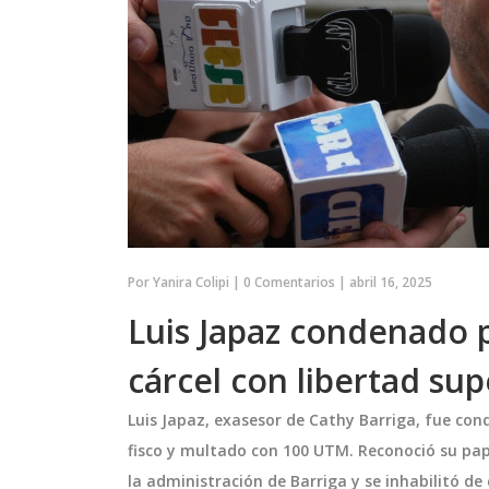
Por
Yanira Colipi
|
0 Comentarios
|
abril 16, 2025
Luis Japaz condenado po
cárcel con libertad su
Luis Japaz, exasesor de Cathy Barriga, fue con
fisco y multado con 100 UTM. Reconoció su pape
la administración de Barriga y se inhabilitó de
ENTRETENIMIENTO