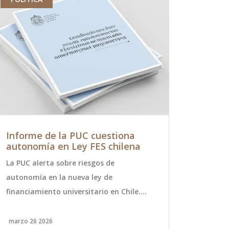
Informe de la PUC cuestiona
UFC 305: 
autonomía en Ley FES chilena
Dricus du 
Cómo Ver
La PUC alerta sobre riesgos de
El esperado 
autonomía en la nueva ley de
a cabo el 17
financiamiento universitario en Chile.
United Cent
Expertos advierten sobre dependencia
estelar será
estatal y falta de recursos frente al
Dricus du Pl
marzo 26 2026
agosto 18 20