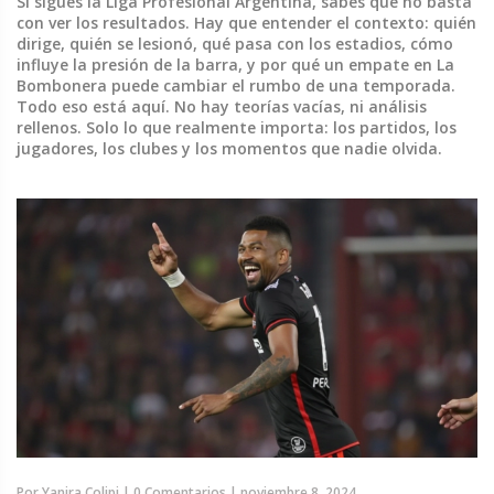
Si sigues la Liga Profesional Argentina, sabes que no basta
con ver los resultados. Hay que entender el contexto: quién
dirige, quién se lesionó, qué pasa con los estadios, cómo
influye la presión de la barra, y por qué un empate en La
Bombonera puede cambiar el rumbo de una temporada.
Todo eso está aquí. No hay teorías vacías, ni análisis
rellenos. Solo lo que realmente importa: los partidos, los
jugadores, los clubes y los momentos que nadie olvida.
Por
Yanira Colipi
|
0 Comentarios
|
noviembre 8, 2024