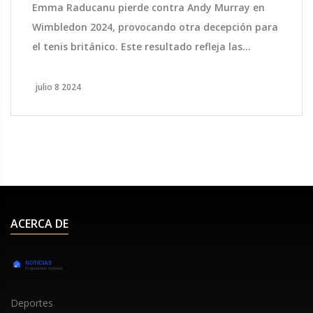
Emma Raducanu pierde contra Andy Murray en
Wimbledon 2024, provocando otra decepción para
el tenis británico. Este resultado refleja las
dificultades persistentes para los jugadores
británicos en uno de sus terrenos tradicionales
julio 8 2024
más fuertes: las pistas de césped.
ACERCA DE
Deportes