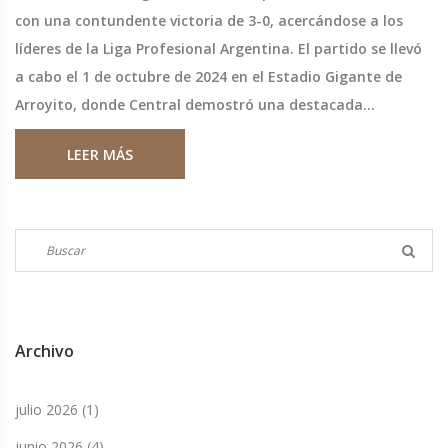
con una contundente victoria de 3-0, acercándose a los
líderes de la Liga Profesional Argentina. El partido se llevó
a cabo el 1 de octubre de 2024 en el Estadio Gigante de
Arroyito, donde Central demostró una destacada
actuación frente al líder del torneo. Esta victoria reduce la
LEER MÁS
ventaja de Vélez a solo tres puntos sobre Talleres de
Córdoba.
Archivo
julio 2026
(1)
junio 2026
(4)