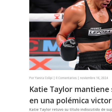
Por
Yanira Colipi
|
0 Comentarios
|
noviembre 16, 2024
Katie Taylor mantiene
en una polémica victo
Katie Taylor retuvo su título indiscutido de s
O
MEDIO AMBIENTE