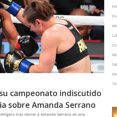
En
Po
In
Cu
So
Mú
Sa
No
Te
 su campeonato indiscutido
ria sobre Amanda Serrano
uperligero tras vencer a Amanda Serrano en una
ECONOMÍA