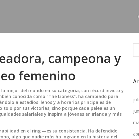
xeadora, campeona y
xeo femenino
Ar
la mejor del mundo en su categoría, con récord invicto y
mbién conocida como
"The Lioness"
, ha cambiado para
ju
ndolo a estadios llenos y a horarios principales de
 solo por sus victorias, sino porque cada pelea es un
ju
ualdades salariales y inspira a jóvenes en Irlanda y más
ma
habilidad en el ring —es su consistencia. Ha defendido
ab
mpo, algo que nadie más ha logrado en la historia del