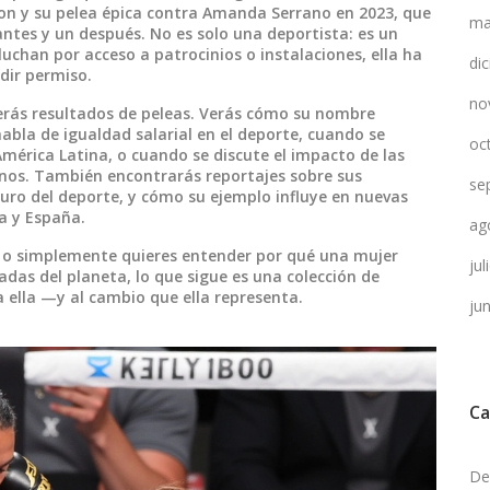
oon y su pelea épica contra Amanda Serrano en 2023, que
ma
ntes y un después. No es solo una deportista: es un
uchan por acceso a patrocinios o instalaciones, ella ha
di
dir permiso.
no
verás resultados de peleas. Verás cómo su nombre
bla de igualdad salarial en el deporte, cuando se
oc
mérica Latina, o cuando se discute el impacto de las
nos. También encontrarás reportajes sobre sus
se
uro del deporte, y cómo su ejemplo influye en nuevas
a y España.
ag
ad, o simplemente quieres entender por qué una mujer
ju
adas del planeta, lo que sigue es una colección de
o a ella —y al cambio que ella representa.
ju
Ca
De