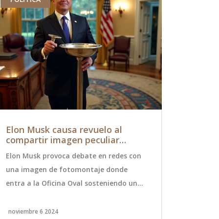
Elon Musk causa revuelo al
Fallece F
compartir imagen peculiar
el Ex Fla
desde la Oficina Oval tras
los 59 Añ
Elon Musk provoca debate en redes con
Fernando Pon
triunfo electoral de Trump
una imagen de fotomontaje donde
la banda es
entra a la Oficina Oval sosteniendo un
a los 59 año
lavabo, tras el triunfo electoral de
grupo, conf
Donald Trump en 2024. La imagen,
su legado mu
noviembre 6 2024
septiembre 2