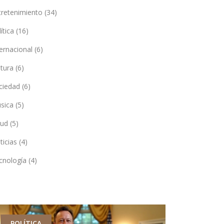
tretenimiento
(34)
lítica
(16)
ternacional
(6)
ltura
(6)
ciedad
(6)
sica
(5)
lud
(5)
ticias
(4)
cnología
(4)
POLÍTICA
MÚSICA