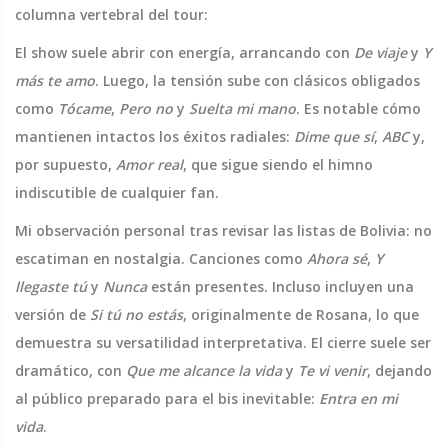
columna vertebral del tour:
El show suele abrir con energía, arrancando con
De viaje
y
Y
más te amo
. Luego, la tensión sube con clásicos obligados
como
Tócame
,
Pero no
y
Suelta mi mano
. Es notable cómo
mantienen intactos los éxitos radiales:
Dime que sí
,
ABC
y,
por supuesto,
Amor real
, que sigue siendo el himno
indiscutible de cualquier fan.
Mi observación personal tras revisar las listas de Bolivia: no
escatiman en nostalgia. Canciones como
Ahora sé
,
Y
llegaste tú
y
Nunca
están presentes. Incluso incluyen una
versión de
Si tú no estás
, originalmente de Rosana, lo que
demuestra su versatilidad interpretativa. El cierre suele ser
dramático, con
Que me alcance la vida
y
Te vi venir
, dejando
al público preparado para el bis inevitable:
Entra en mi
vida
.